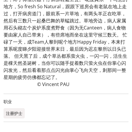
地方，So fresh So Natural，跟跟下巡房会有老鼠在地上走
过，打开病房道门，眼前系一片草地，有两头羊正在吃草，
然后有三数只一起桑巴舞的草蜢跳过。草地旁边，病人家属
用石头砌左个炭炉系度煮野食（因为无Canteen，病人食物
要由家人自己带来），有些席地而坐在这里守候三数天。 忙
碌了一天，成Team人黎到呢个地方Happy Friday，本来打
算系呢度睇夕阳迎接世界末日，最后因为迟左黎所以日头已
落。 但天黑了后，成个草丛都系萤火虫，一闪一闪，活生生
是棵天然圣诞树，当你可以随手捉着数只萤火虫在你掌心闪
闪发光，然后看着那点点闪光由掌心飞向天空，剎那间一整
星期的疲劳仿佛都忘记了。
© Vincent PAU
职业
注册护士