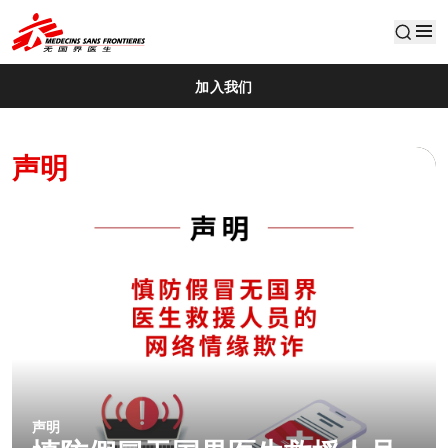
default
加入我们
无
声明
最新消息
国
界
医
生
（
香
前线新闻
港
刚果民主共和国 | 无国界医生扩
）
大救援行动规模 响应迅速发展
的埃博拉疫情
了解更多
声明