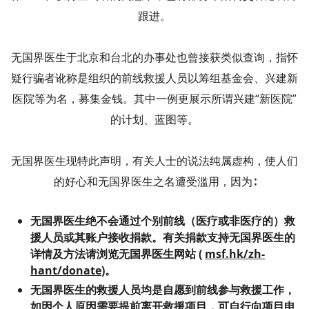
跟进。
无国界医生于北京和台北的办事处也曾接获类似查询，指怀
疑行骗者讹称是组织的前线救援人员以筹组基金会、兴建新
医院等为名，募集金钱。其中一例更展示所谓兴建“新医院”
的计划、蓝图等。
无国界医生现特此声明，有关人士的说法纯属虚构，使人们
的好心和无国界医生之名遭受滥用，因为∶
无国界医生绝不会通过个别前线（医疗或非医疗的）救
援人员或其账户接收捐款。有关捐款支持无国界医生的
详情及方法请浏览无国界医生网站 (
msf.hk/zh-
hant/donate
)。
无国界医生的救援人员均是自愿到前线参与救援工作，
如因个人原因需要提前离开救援项目，可自行向项目申