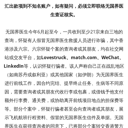
汇出款项到不知名账户，如有疑问，必须立即联络无国界医
生查证核实。
无国界医生今年6月起至今，一共收到至少21宗来自三地的
查询，怀疑有人假冒无国界医生救援人员进行诈骗，其中香
港涉及六宗。六宗怀疑个案的查询者或其朋友，均在社交网
站或交友平台，如
Lovestruck、match.com、WeChat、
LinkedIn
等，认识怀疑行骗者。该人声称自己正在战乱地区
（如南苏丹或叙利亚）或其他国家（如伊朗）为无国界医生
进行前线工作，因合约完结、提早终止任务、生病等不同原
因，需要查询者或其朋友代收行李或包裹，或借钱予他支付
额外行李费、通关费，或协助离开前线项目地点的担保费等
等。部分个案中，怀疑行骗者甚至会向查询者或其朋友，展
示飞机航班行程资料、假冒的无国界医生信件及单据。无国
界医生在获得查询者的同意下，已将部分个案转交香港警方