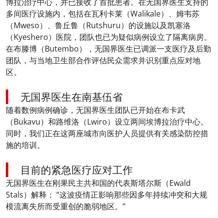
博拉治疗中心，并已接收了首批患者。在无国界医生支持的
多间医疗设施内，包括在瓦利卡莱（Walikale）、姆韦苏
（Mweso）、鲁丘鲁（Rutshuru）的设施以及凯塞洛
（Kyeshero）医院，团队也已为疑似病例设立了隔离病房。
在布滕博（Butembo），无国界医生已调派一支医疗及后勤
团队，与当地卫生部合作评估民众需求并识别重点应对地
区。
无国界医生在南基伍省
随着数例病例确诊，无国界医生团队已开始在布卡武
（Bukavu）和路维洛（Lwiro）设立两间埃博拉治疗中心。
同时，我们正在这两座城市向医护人员提供有关感染防控措
施的培训。
目前的紧急医疗应对工作
无国界医生在刚果民主共和国的代表斯塔尔斯（Ewald
Stals）解释： “这波疫情正影响那些因多年持续冲突和大规
模流离失所而受重创的脆弱地区。”