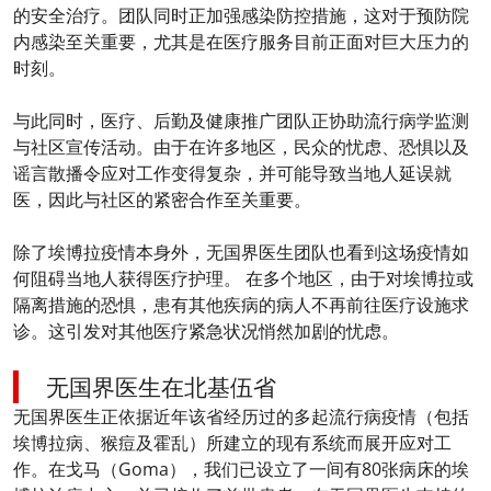
的安全治疗。团队同时正加强感染防控措施，这对于预防院
内感染至关重要，尤其是在医疗服务目前正面对巨大压力的
时刻。
与此同时，医疗、后勤及健康推广团队正协助流行病学监测
与社区宣传活动。由于在许多地区，民众的忧虑、恐惧以及
谣言散播令应对工作变得复杂，并可能导致当地人延误就
医，因此与社区的紧密合作至关重要。
除了埃博拉疫情本身外，无国界医生团队也看到这场疫情如
何阻碍当地人获得医疗护理。 在多个地区，由于对埃博拉或
隔离措施的恐惧，患有其他疾病的病人不再前往医疗设施求
诊。这引发对其他医疗紧急状况悄然加剧的忧虑。
无国界医生在北基伍省
无国界医生正依据近年该省经历过的多起流行病疫情（包括
埃博拉病、猴痘及霍乱）所建立的现有系统而展开应对工
作。在戈马（Goma），我们已设立了一间有80张病床的埃