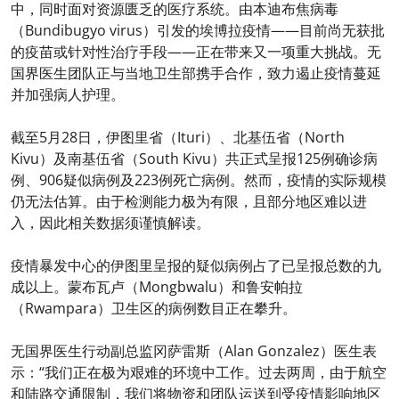
中，同时面对资源匮乏的医疗系统。由本迪布焦病毒
（Bundibugyo virus）引发的埃博拉疫情——目前尚无获批
的疫苗或针对性治疗手段——正在带来又一项重大挑战。无
国界医生团队正与当地卫生部携手合作，致力遏止疫情蔓延
并加强病人护理。
截至5月28日，伊图里省（Ituri）、北基伍省（North
Kivu）及南基伍省（South Kivu）共正式呈报125例确诊病
例、906疑似病例及223例死亡病例。然而，疫情的实际规模
仍无法估算。由于检测能力极为有限，且部分地区难以进
入，因此相关数据须谨慎解读。
疫情暴发中心的伊图里呈报的疑似病例占了已呈报总数的九
成以上。蒙布瓦卢（Mongbwalu）和鲁安帕拉
（Rwampara）卫生区的病例数目正在攀升。
无国界医生行动副总监冈萨雷斯（Alan Gonzalez）医生表
示：“我们正在极为艰难的环境中工作。过去两周，由于航空
和陆路交通限制，我们将物资和团队运送到受疫情影响地区