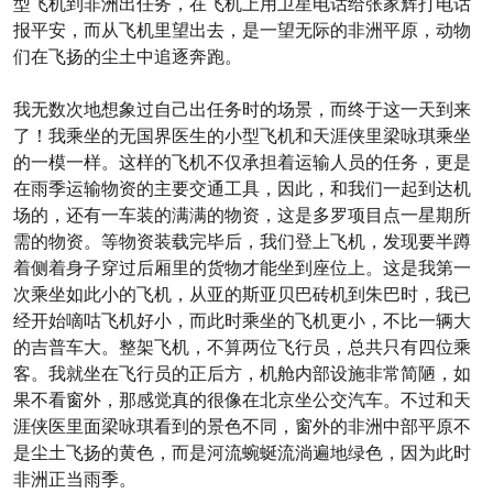
型飞机到非洲出任务，在飞机上用卫星电话给张家辉打电话
报平安，而从飞机里望出去，是一望无际的非洲平原，动物
们在飞扬的尘土中追逐奔跑。
我无数次地想象过自己出任务时的场景，而终于这一天到来
了！我乘坐的无国界医生的小型飞机和天涯侠里梁咏琪乘坐
的一模一样。这样的飞机不仅承担着运输人员的任务，更是
在雨季运输物资的主要交通工具，因此，和我们一起到达机
场的，还有一车装的满满的物资，这是多罗项目点一星期所
需的物资。等物资装载完毕后，我们登上飞机，发现要半蹲
着侧着身子穿过后厢里的货物才能坐到座位上。这是我第一
次乘坐如此小的飞机，从亚的斯亚贝巴砖机到朱巴时，我已
经开始嘀咕飞机好小，而此时乘坐的飞机更小，不比一辆大
的吉普车大。整架飞机，不算两位飞行员，总共只有四位乘
客。我就坐在飞行员的正后方，机舱内部设施非常简陋，如
果不看窗外，那感觉真的很像在北京坐公交汽车。不过和天
涯侠医里面梁咏琪看到的景色不同，窗外的非洲中部平原不
是尘土飞扬的黄色，而是河流蜿蜒流淌遍地绿色，因为此时
非洲正当雨季。