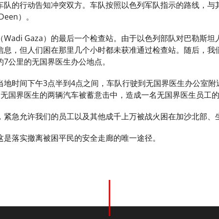
车队的行动告知冲突双方。车队按照以色列军队指示的路线，与
-Deen）。
Wadi Gaza）的最后一个检查站。由于以色列部队对巴勒斯
信息，但人们困在那里几个小时都未获准通过检查站。随后，我
约7公里的无国界医生办公地点。
时间下午3点半到4点之间，车队行驶到无国界医生办公室附近，在靠近与 
击。无国界医生的两辆汽车被蓄意击中，造成一名无国界医生员工
，紧急允许我们的员工以及其他成千上万被战火困在加沙北部、
这是落实撤离被困平民的安全走廊的唯一途径。