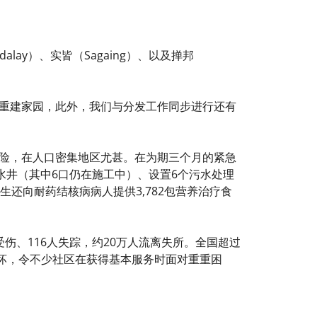
ay）、实皆（Sagaing）、以及掸邦
重建家园，此外，我们与分发工作同步进行还有
险，在人口密集地区尤甚。在为期三个月的紧急
8口水井（其中6口仍在施工中）、设置6个污水处理
还向耐药结核病病人提供3,782包营养治疗食
受伤、116人失踪，约20万人流离失所。全国超过
遭破坏，令不少社区在获得基本服务时面对重重困