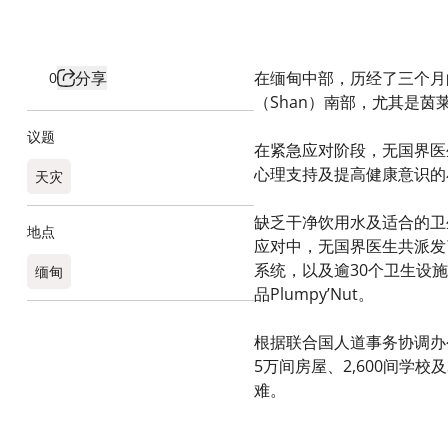
分享
在缅甸中部，历经了三个月的
0
（Shan）南部，尤其是茵莱
议题
在紧急应对阶段，无国界医
心理支持及提高健康意识的
天灾
缺乏干净饮用水及适合的卫
地点
应对中，无国界医生共派发了
系统，以及逾30个卫生设
缅甸
品Plumpy’Nut。
根据联合国人道事务协调办公
5万间房屋、2,600间
难。