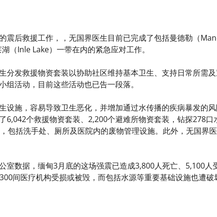
震后救援工作，，无国界医生目前已完成了包括曼德勒（Mandal
湖（Inle Lake）一带在内的紧急应对工作。
生分发救援物资套装以协助社区维持基本卫生、支持日常所需及
小组活动，目前这些活动也已告一段落。
生设施，容易导致卫生恶化，并增加通过水传播的疾病暴发的风
6,042个救援物资套装、2,200个避难所物资套装，钻探27
施，包括洗手处、厕所及医院内的废物管理设施。此外，无国界医生
室数据，缅甸3月底的这场强震已造成3,800人死亡、5,100人
学校及300间医疗机构受损或被毁，而包括水源等重要基础设施也