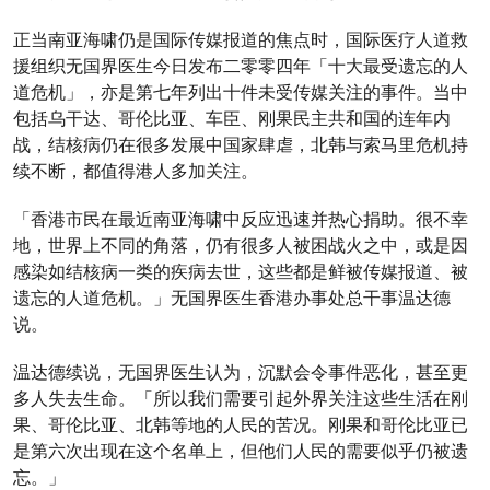
正当南亚海啸仍是国际传媒报道的焦点时，国际医疗人道救
援组织无国界医生今日发布二零零四年「十大最受遗忘的人
道危机」，亦是第七年列出十件未受传媒关注的事件。当中
包括乌干达、哥伦比亚、车臣、刚果民主共和国的连年内
战，结核病仍在很多发展中国家肆虐，北韩与索马里危机持
续不断，都值得港人多加关注。
「香港市民在最近南亚海啸中反应迅速并热心捐助。很不幸
地，世界上不同的角落，仍有很多人被困战火之中，或是因
感染如结核病一类的疾病去世，这些都是鲜被传媒报道、被
遗忘的人道危机。」无国界医生香港办事处总干事温达德
说。
温达德续说，无国界医生认为，沉默会令事件恶化，甚至更
多人失去生命。「所以我们需要引起外界关注这些生活在刚
果、哥伦比亚、北韩等地的人民的苦况。刚果和哥伦比亚已
是第六次出现在这个名单上，但他们人民的需要似乎仍被遗
忘。」