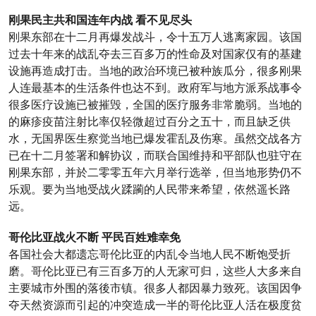
刚果民主共和国连年内战 看不见尽头
刚果东部在十二月再爆发战斗，令十五万人逃离家园。该国
过去十年来的战乱夺去三百多万的性命及对国家仅有的基建
设施再造成打击。当地的政治环境已被种族瓜分，很多刚果
人连最基本的生活条件也达不到。政府军与地方派系战事令
很多医疗设施已被摧毁，全国的医疗服务非常脆弱。当地的
的麻疹疫苗注射比率仅轻微超过百分之五十，而且缺乏供
水，无国界医生察觉当地已爆发霍乱及伤寒。虽然交战各方
已在十二月签署和解协议，而联合国维持和平部队也驻守在
刚果东部，并於二零零五年六月举行选举，但当地形势仍不
乐观。要为当地受战火蹂躏的人民带来希望，依然遥长路
远。
哥伦比亚战火不断 平民百姓难幸免
各国社会大都遗忘哥伦比亚的内乱令当地人民不断饱受折
磨。哥伦比亚已有三百多万的人无家可归，这些人大多来自
主要城市外围的落後市镇。很多人都因暴力致死。该国因争
夺天然资源而引起的冲突造成一半的哥伦比亚人活在极度贫