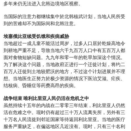
多年来仍无法进入北韩边境地区视察。
当国际的注意力都继续集中於北韩核武计划，当地人民所受
到的苦难却不为国际间和北韩注意。
埃塞俄比亚续受饥饿和疾病威胁
当地超过一成儿童不能活过周岁，过多人口居於乾燥高地令
到耕地严重不足，导致当地六千九百万人口中有五百万人都
面对食物短缺问题。九九年和零一年的乾旱加深这个情况。
为了解决这个问题，当地政府正进行一个迁徙计划，将约二
百万人迁徙到土地较肥沃的地方，不过这个计划进展并不理
想。当地医生正努力於极少资源的情况下医治艾滋、疟疾、
结核病、昏睡症等药费高昂的疾病。
战争结束 唯利比里亚人民仍活在危机之中
虽然持续十五年的内战在二零零三年结束，利比里亚人仍然
活在危难之中。现时仍有超过三十万人流离失所，另外有三
十万名人民流徙到邻近国家等待返回利比里亚。当地的医疗
服务严重缺乏，在偏远地区几近没有。现时，只有三十名利