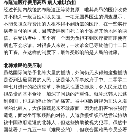
布隆迪医疗费用高昂 病人难以负担
经过长期内战後的布隆迪正等待复原，唯其高昂的医疗收费
并不能为一般百姓可以负担。一项无国界医生的调查显示，
不能负担医疗费用的人根本得不到所需的医疗。在一些实行
病者自付的区域，因感染疟疾而死亡的个案是其他地区的两
倍。在受访者中，五个有一个因为负担不到医疗费而即使有
病也不会求诊。对很多人来说，一次诊金已等於他们十二日
的工资。在这样的制度下，最终受影响的是人民的健康。
北韩难民饱受压制
虽然国际间给予北韩大量的援助，外间仍无从得知这些援助
是否到达最需要的人民，还是落入军事政府手中。二零零二
年七月进行的经济改革，导致恶性通货膨胀，令人民无法负
担昂贵的基本食物，加深了问题的严重性。就算北韩人民逃
到别国，也未能停止他们的痛苦。被中国政府视为非法入境
者的北韩人，大多躲藏起来不敢露面，因为他们害怕被强行
遣返，面对坐牢和残酷的对待。人道救援组织虽然尝试协助
被中国政府遣返的北韩人，但这些协助被视为犯罪。虽然中
国签署了一九五一年《难民公约》，但联合国难民专员公署