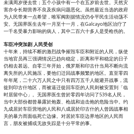
未满周岁便去世；五个小孩中有一个在五岁前去世。天然灾
害亦令长期营养不良及疾病问题恶化。虽然最近当选的政府
为人民带来一点希望，唯军阀割据情况仍令平民生活动荡不
安。无国界医生去年一月至十一月，在Galcayo地区治疗了
一千名受暴力影响的病人，其中二百六十多人是受枪伤的。
车臣冲突加剧 人民受创
十年来，持续不断的激烈战争摧毁车臣和附近的人民，纵使
当地官员再三强调情况已趋向稳定，距离和平和稳定的日子
仍相去甚远。自零三年开始，俄罗斯和印古什当局不断向流
离失所的人民施压，要他们迁回战事频繁的地区。直至零四
年年尾，二十六万人民之中只有四万五千人能避开战事，流
徙到印古什地区，而被逼迁徙回车臣的人民则被安置到「临
时居留中心」。无国界医生曾於零四年访问了539名人民，
当中大部份都曾暴露於炮轰、枪战和迫击炮的危险当中。约
九成居於车臣营地的人民和八成居於印古什的人曾因战事相
关的暴力而面临死亡边缘。对居於车臣边界地区的人民而
言，朋友被捕或无故失踪是十分平常的事。