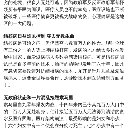
穷的处境。很多人无处可逃，因为政府军及反正政府军都怀
疑所有平民为间谍。医疗人员也不能幸免，医疗设施也不断
被破坏，一些医疗物资更被视为战略物资。心理健康是这地
区的一大问题。
结核病日益难以控制 夺去无数生命
结核病是可治之症，但仍然夺去数百万人的性命。现时全球
有三份之一的人染上肺结核杆菌，发病的地方绝太多数在发
展中国家，而爱滋病病人多数会感染结核病。可是结核病测
试已是百多年前的技术，治疗的药物也发明了六十年，因此
有急切需要改进对抗结核病的技术，尤其是针对儿童及爱滋
病病人，这要全世界要合作，从诊断技术到医药研制方面著
手。
无政府状态和一片混乱摧毁索马里
索马里自九零年爆发内战，十四年来内已令其九百万人口中
的二百万人无处容身，估计接近五百万人无法得到清洁的食
水及医疗照顾。医疗架构崩溃，最受影响的是妇女和小孩：
十六个妇女中有一个便会在分娩时死亡；七个小孩中有一个