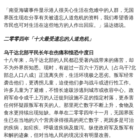
「南亚海啸事件显示港人很关心生活在危难中的人群，无国
界医生现在分享有关被遗忘人道危机的资料，我们希望香港
市民也可对生活在这些地方的人作出回应。」温达德说。
二零零四年「十大最受遗忘的人道危机」
乌干达北部平民长年在伤痛和惶恐中度日
十八年来，乌干达北部的人民都忍受著内战带来的痛苦，却
不为外界所知悉。现时，有超过一百六十万的人［占乌干?北
部总人口八成］正流离失所，生活环境极之恶劣。叛军经常
袭击他们，更诱拐儿童，迫使他们参与战斗或进行性工作。
许多儿童为了避难，不惜长途跋涉逃到城市或收容中心。政
府军命令成千上万的人迁徙到设施不足的指定村落，更杀害
任何怀疑跟叛军有关的人。那里死亡数字不断上升，食物及
食水更持续出现短缺。单单在二零零四年十一月，无国界医
生已在当地的六个营房录得很高的死亡数字，死因多是可治
的疾病，如疟疾、呼吸道疾病及腹泻。纵使政府军及叛军有
和解的迹象，但对当地人民的境况没有明显改善。