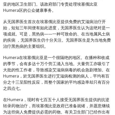
亚的地区卫生部门。该政府部门专责处理埃塞俄比亚
Humera区的公众健康事务。
从无国界医生首次在埃塞俄比亚提供免费的艾滋病治疗开
始，短短三年间便有如此进度，无国界医生认为这绝对是一
项成就。可是，黑热病――一种可致命的、在当地属风土病
的疾病 ，无国界医生仍十分关注。无国界医生是为当地免费
治疗黑热病的主要组织。
Humera在埃塞俄比亚是一个很隔绝的地区。在播种和收成
的季节，会有多达十万个劳工涌入当地。大量劳工亦吸引了
大批的性工作者，导致感染艾滋病病毒的机会急剧增加。在
Humera，於无国界医生进行艾滋病检测的病人，平均有百
分之十三呈阳性反应，而整个国家的平均感染率却只有百分
之四点七。
在Humera，现时有七百五十人接受无国界医生提供的抗逆
转录药物治疗，而埃塞俄比亚政府已准备就绪，并愿意继续
为这些病人免费提供必需的药物。有关卫生部门已经作出有