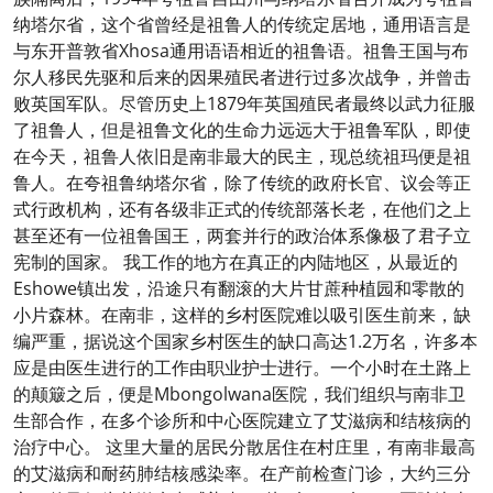
纳塔尔省，这个省曾经是祖鲁人的传统定居地，通用语言是
与东开普敦省Xhosa通用语语相近的祖鲁语。祖鲁王国与布
尔人移民先驱和后来的因果殖民者进行过多次战争，并曾击
败英国军队。尽管历史上1879年英国殖民者最终以武力征服
了祖鲁人，但是祖鲁文化的生命力远远大于祖鲁军队，即使
在今天，祖鲁人依旧是南非最大的民主，现总统祖玛便是祖
鲁人。在夸祖鲁纳塔尔省，除了传统的政府长官、议会等正
式行政机构，还有各级非正式的传统部落长老，在他们之上
甚至还有一位祖鲁国王，两套并行的政治体系像极了君子立
宪制的国家。 我工作的地方在真正的内陆地区，从最近的
Eshowe镇出发，沿途只有翻滚的大片甘蔗种植园和零散的
小片森林。在南非，这样的乡村医院难以吸引医生前来，缺
编严重，据说这个国家乡村医生的缺口高达1.2万名，许多本
应是由医生进行的工作由职业护士进行。一个小时在土路上
的颠簸之后，便是Mbongolwana医院，我们组织与南非卫
生部合作，在多个诊所和中心医院建立了艾滋病和结核病的
治疗中心。 这里大量的居民分散居住在村庄里，有南非最高
的艾滋病和耐药肺结核感染率。在产前检查门诊，大约三分