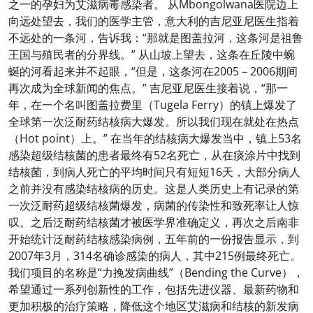
之一的孕妇为艾滋病毒感染者。 从Mbongolwana医院边上
向远处望去，我们的医学主管，意大利的吉尼亚尼医生指着
不远处的一条河，告诉我：“那就是图盖拉河，这条河是祖鲁
王国与殖民者的分界线。” 从山坡上望去，这条在丘陵中蜿
蜒的河看起来并不起眼，“但是，这条河在2005－2006期间
再次成为全球新闻的焦点。” 吉尼亚尼医生接着说，“那一
年，在一个名叫图盖拉费里（Tugela Ferry）的镇上爆发了
全球第一次泛耐药结核病大爆发。所以我们现在就处在热点
（Hot point）上。” 在当年的结核病大爆发当中，镇上53名
感染超级结核菌的患者最终有52名死亡，从在痰涂片中找到
结核菌，到病人死亡的平均时间只有短短16天，大部分病人
之前并没有感染结核病的历史。这是人类历史上有记录的第
一次泛耐药超级结核菌爆发，病菌的传染性和致死率让人惊
叹。之后泛耐药结核菌才被医学界准确定义，再次之后南非
开始统计泛耐药结核感染病例，五年前的一份报告显示，到
2007年3月，314名确诊感染的病人，其中215例最终死亡。
我们项目的名称是“力挽发病曲线”（Bending the Curve），
希望通过一系列创新性的工作，包括先进仪器、最新药物和
更加积极的治疗策略，降低这个地区艾滋病和结核的新发病