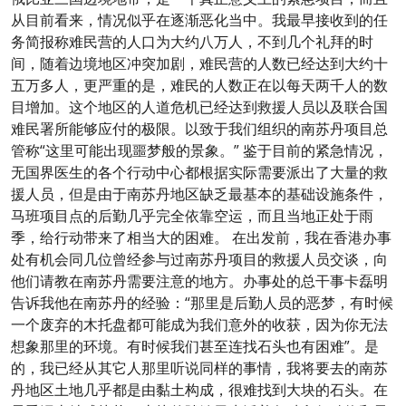
从目前看来，情况似乎在逐渐恶化当中。我最早接收到的任
务简报称难民营的人口为大约八万人，不到几个礼拜的时
间，随着边境地区冲突加剧，难民营的人数已经达到大约十
五万多人，更严重的是，难民的人数正在以每天两千人的数
目增加。这个地区的人道危机已经达到救援人员以及联合国
难民署所能够应付的极限。以致于我们组织的南苏丹项目总
管称“这里可能出现噩梦般的景象。” 鉴于目前的紧急情况，
无国界医生的各个行动中心都根据实际需要派出了大量的救
援人员，但是由于南苏丹地区缺乏最基本的基础设施条件，
马班项目点的后勤几乎完全依靠空运，而且当地正处于雨
季，给行动带来了相当大的困难。 在出发前，我在香港办事
处有机会同几位曾经参与过南苏丹项目的救援人员交谈，向
他们请教在南苏丹需要注意的地方。办事处的总干事卡磊明
告诉我他在南苏丹的经验：“那里是后勤人员的恶梦，有时候
一个废弃的木托盘都可能成为我们意外的收获，因为你无法
想象那里的环境。有时候我们甚至连找石头也有困难”。是
的，我已经从其它人那里听说同样的事情，我将要去的南苏
丹地区土地几乎都是由黏土构成，很难找到大块的石头。在