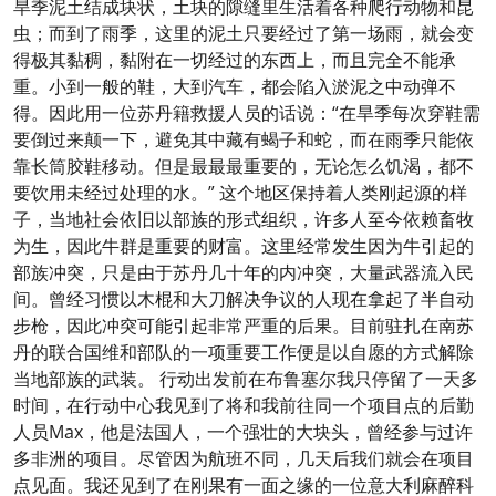
旱季泥土结成块状，土块的隙缝里生活着各种爬行动物和昆
虫；而到了雨季，这里的泥土只要经过了第一场雨，就会变
得极其黏稠，黏附在一切经过的东西上，而且完全不能承
重。小到一般的鞋，大到汽车，都会陷入淤泥之中动弹不
得。因此用一位苏丹籍救援人员的话说：“在旱季每次穿鞋需
要倒过来颠一下，避免其中藏有蝎子和蛇，而在雨季只能依
靠长筒胶鞋移动。但是最最最重要的，无论怎么饥渴，都不
要饮用未经过处理的水。” 这个地区保持着人类刚起源的样
子，当地社会依旧以部族的形式组织，许多人至今依赖畜牧
为生，因此牛群是重要的财富。这里经常发生因为牛引起的
部族冲突，只是由于苏丹几十年的内冲突，大量武器流入民
间。曾经习惯以木棍和大刀解决争议的人现在拿起了半自动
步枪，因此冲突可能引起非常严重的后果。目前驻扎在南苏
丹的联合国维和部队的一项重要工作便是以自愿的方式解除
当地部族的武装。 行动出发前在布鲁塞尔我只停留了一天多
时间，在行动中心我见到了将和我前往同一个项目点的后勤
人员Max，他是法国人，一个强壮的大块头，曾经参与过许
多非洲的项目。尽管因为航班不同，几天后我们就会在项目
点见面。我还见到了在刚果有一面之缘的一位意大利麻醉科