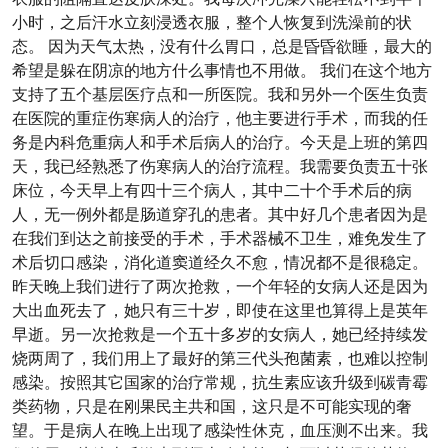
小时，之后汗水立刻浸透衣服，整个人恢复到洗澡前的状
态。 因为天气太热，没有什么胃口，总是昏昏欲睡，最大的
希望是躲在阴凉的地方什么事情也不用做。 我们在这个地方
支持了五个基层医疗点和一所医院。我和另外一个医生负责
在医院的重症伤寒病人的治疗，他主要进行手术，而我的任
务是内科危重病人和手术后病人的治疗。今天是上班的第四
天，我已经熟悉了伤寒病人的治疗流程。我需要负责五十张
床位，今天早上有四十三个病人，其中二十个手术后的病
人，无一例外都是肠道穿孔的患者。其中好几个患者因为是
在我们到达之前接受的手术，手术器械不卫生，难免发生了
术后切口感染，消化道窦道经久不愈，情况都不是很稳定。
昨天晚上我们进行了两次抢救，一个年轻的女病人还是因为
大出血死去了，她只有三十岁，即使在这里也算得上是英年
早逝。另一次抢救是一个五十多岁的女病人，她已经持续发
烧两周了，我们用上了最好的第三代头孢菌素，也难以控制
感染。按照其它国家的治疗常规，抗生素应该升级到碳青霉
类药物，只是在刚果民主共和国，这只是不可能实现的奢
望。于是病人在晚上出现了感染性休克，血压测不出来。我