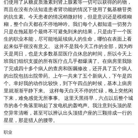
们使用了从糖皮质激素到肾上腺素等一切可以获得的药物，
而且在没有办法知道患者肾功能的情况下使用了氨基糖苷类
的抗生素。今天患者的情况稍微好转，但是意识还是模模糊
糊，整个白天都在不停地呻吟。我们每个人都知道一切努力
只是在拖延那个最终不可避免到来的结果，只是由于一个医
生的职业本能，尽可能地延续病人的生命，哪怕在表面上看
起来似乎很没有意义。 这并不是我今天工作的全部，因为昨
天是周日，也是大多数基层医疗点休息的时间，所以今天上
班我们组织支援的所有医疗点几乎都爆满了。在病房里我除
了完成四十多个病人的查房和医嘱修改，还开具了五个病人
的出院包括出院带药。上午一共来了五个新病人，下午是四
个。幸好我的动作比较快，到下午四点的时候，基本上病房
里就渐渐平静下来。 这样每天白天不停的忙碌，晚上突然闲
下来，难免感觉无所事事。 这里天黑得早，六点以后整个城
市的各个角落里响起了发电机的轰鸣声。我注意到头顶的星
空异常清晰，甚至可以辨认出头顶猎户座的三颗排成一行的
星星，那是猎人的腰带。
职业