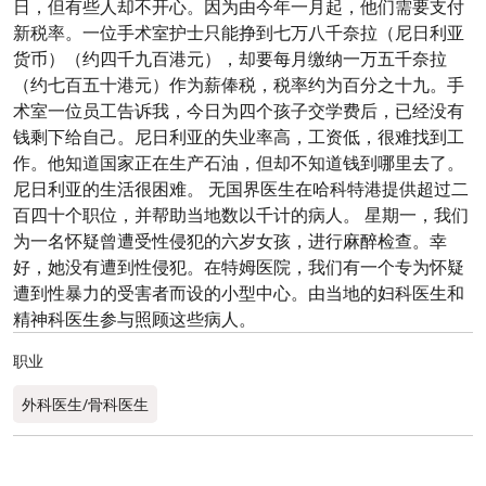
日，但有些人却不开心。因为由今年一月起，他们需要支付
新税率。一位手术室护士只能挣到七万八千奈拉（尼日利亚
货币）（约四千九百港元），却要每月缴纳一万五千奈拉
（约七百五十港元）作为薪俸税，税率约为百分之十九。手
术室一位员工告诉我，今日为四个孩子交学费后，已经没有
钱剩下给自己。尼日利亚的失业率高，工资低，很难找到工
作。他知道国家正在生产石油，但却不知道钱到哪里去了。
尼日利亚的生活很困难。 无国界医生在哈科特港提供超过二
百四十个职位，并帮助当地数以千计的病人。 星期一，我们
为一名怀疑曾遭受性侵犯的六岁女孩，进行麻醉检查。幸
好，她没有遭到性侵犯。在特姆医院，我们有一个专为怀疑
遭到性暴力的受害者而设的小型中心。由当地的妇科医生和
精神科医生参与照顾这些病人。
职业
外科医生/骨科医生