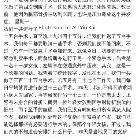
院做了第四次剖腹手术，这位男病人患有消化性溃疡。数日
前，他因为腿部骨折被送到医院，也许是压力造成这个并发
症。
星期一，
Photo source: AU Yiu Kai
我们一共进行了
十五台手术，直至晚上九时四十五分，但我们推迟了五台手
术。我们每日都要取消一些手术，否则我们便不能回家。不
过，总有一些紧急手术会加进来。就像今日，我要进行一个
紧急剖腹手术，而詹姆斯亦进行了另一个紧急手术，伤者是
一名十一岁女孩，左脚掌在交通意外中压伤。其实，这是一
个长期的问题。我查看了统计数字，发现在五月，我们一共
做了三百二十五台手术。若五月有二十七个工作天，我们每
日平均就要进行超过十三台手术。 昨天，我们不得不请求两
位病人先回家，再等候安排另一个日子。一位是老太太，上
臂有未愈合的骨折，而另一位年轻女孩则因手肘骨折脱位的
旧患，而引至手肘僵硬。我们已没有时间应付所有紧急入院
个案，很难找到时间处理这些复杂而非紧急的个案。我们只
能选择那些有必要进行手术的，像那个年轻女孩。不过，我
们真的不知道会安排到什么日子。 昨天是当地员工的支薪