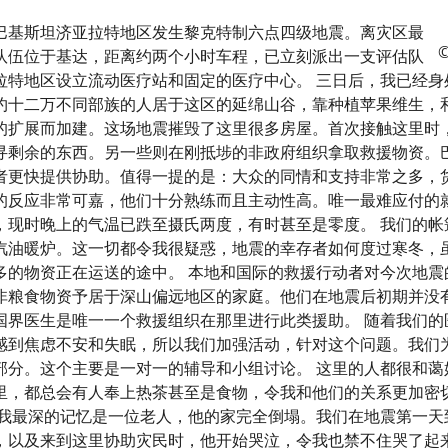
巴基斯坦济亚拉特地区发生黎克特制六点四级地震。离灾区最
©
队伍位于基达，距离约两个小时车程，已立刻派出一支评估队
拉特地区设立流动医疗站和固定的医疗中心。 三日后，我已经身
约十二万不同部族的人居于这区的延绵山谷，靠种植苹果维生，和
的扩展而加建。这场地震摧毁了这里很多房屋。首次接触这里时
寻剩余的东西。另一些则在刚抵埗的非政府组织拿取救援物资。
者更快提供协助。值得一提的是：大众的同情和支持非常之多，货
的反应非常可嘉，他们十分熟练而且主动性高。唯一最难应付的
，现时晚上的气温已跌至摄氏两度，有时甚至是零度。 我们的帐
汽油暖炉。这一切都令我很疑惑，地震的幸存者如何度过寒冬，
多的物资正在运送的途中。 本地和国际的救援行动者对今次地震
非粮食物资予居于深山偏远地区的家庭。他们在地震后初期并没
国界医生是唯一一个救援组织在那里进行此类援助。 随着我们的
感到焦虑不安和失眠，所以我们加强活动，针对这个问题。我们
部分。这个主要是一对一的辅导和小组讨论。 这里的人都很和蔼
里，都总会有人奉上热茶甚至是食物，令我和他们的关系更加密
 我最深的记忆是一位老人，他的家完全倒塌。我们在地震第一天
，以及来到这里协助灾民时，他开始哭泣，令我也禁不住哭了起来