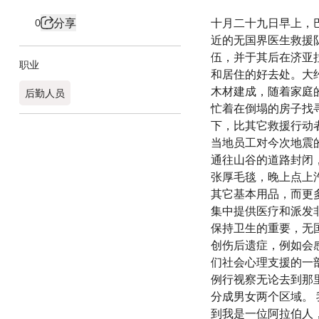
分享
十月二十九日早上，
0
近的无国界医生救援
伍，并于其后在济亚
职业
和居住的好去处。大
木材建成，随着家庭
后勤人员
忙着在倒塌的房子找
下，比其它救援行动
当地员工对今次地震
通往山谷的道路封闭
张厚毛毯，晚上点上
其它基本用品，而更
集中提供医疗和派发
保持卫生的重要，无
创伤后遗症，例如会
们社会心理支援的一
例行视察无论去到那
分成男女两个区域。
到我是一位阿拉伯人