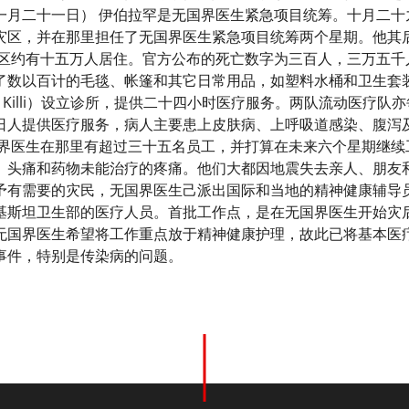
一月二十一日） 伊伯拉罕是无国界医生紧急项目统筹。十月二十
灾区，并在那里担任了无国界医生紧急项目统筹两个星期。他其
灾区约有十五万人居住。官方公布的死亡数字为三百人，三万五千
了数以百计的毛毯、帐篷和其它日常用品，如塑料水桶和卫生套装
n Killi）设立诊所，提供二十四小时医疗服务。两队流动医疗
日人提供医疗服务，病人主要患上皮肤病、上呼吸道感染、腹泻
国界医生在那里有超过三十五名员工，并打算在未来六个星期继续
、头痛和药物未能治疗的疼痛。他们大都因地震失去亲人、朋友和
予有需要的灾民，无国界医生己派出国际和当地的精神健康辅导
基斯坦卫生部的医疗人员。首批工作点，是在无国界医生开始灾后
无国界医生希望将工作重点放于精神健康护理，故此已将基本医疗
事件，特别是传染病的问题。