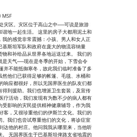
 MSF
处灾区。灾区位于高山之中──可说是旅游
谐地一起生活。 这里的房子大都用泥土和
，我的感觉非常震撼：小孩、男人和女人正
巴基斯坦军队和政府在庞大的物流容纳量
物和补给品从世界各地运送过来。 我们的
就是天气──现在是冬季的开始，下雪会令
篷并不能抵御寒冬，故此我们临时准备了多
虽然他们已获得足够的帐篷、毛毯、水桶和
的响应都很好，所以无国界医生的队友们都
有得到援助。我们也增派卫生套装，及宣传
医疗活动，我们发现有为数不少的病人都有
为受影响的灾民提供精神健康辅导，作为我
好客，又很珍重他们的伊斯兰文化。我们的
切。我们也尝试尊重他们的文化，将诊症室
到达他的村庄。他问我我从哪里来，当他听
。 无国界医生于巴基斯坦俾路支省地震的