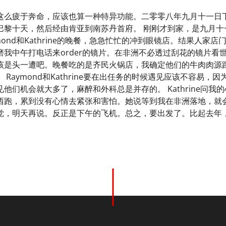
这么疲于奔命，应该也算一种特异功能。二零零八年九月十一日
巴黎十天，然后经由肯亚到南苏丹首府。 刚刚才到家，是九月十
mond和Kathrine的晚餐，急急忙忙的冲到眼镜店。结果人
我中午打电话来order的镜片。在非洲不必透过刮花的镜片看世
该是头一遭吧。晚餐吃的是齐民火锅店，我确定他们的牛肉肉源
 Raymond和Kathrine要在出任务的时候遇见应该不容易
他们机会就大多了，麻醉和外科总是并存的。 Kathrine问
西跑，累到没有心情去紧张和害怕。她说等到我在非洲落地，就会
觉，明天再说。反正是下午的飞机。总之，要出发了。比起去年
。