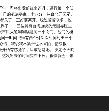
下午，即将出发前往南苏丹，进行第一个任
一日的凌晨零点二十八分。从台北开回家。
家店门都关了，正好要离开。经过苦苦哀求，他
界了……. 三位具有台湾血统的无国界医生
跟市民大道涮涮锅是同一个肉商。他们的樱
，因为同一时间很难有两个外科医生同时出一个
我的心情，我说我不紧张也不害怕，情绪很
开始有感觉了，应该想是吧。 决定今天晚
，这次出去的时间实在不长。很快就会回来