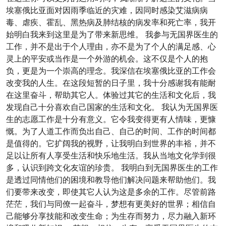
埃塞俄比亚面对因雨季临近的灾难，因同时感染艾滋病病
毒、虐疾、霍乱、黑热病及肺结核的病发率和死亡率，我开
始明白我来到这里是为了带来新思维。 我参与无国界医生的
工作，并不是出于个人理由，亦不是为了个人的满足感、心
灵上的平安或当作是一个外游的机会。这不仅是个人的抱
负，更是为一个崇高的理念。我深信在埃塞俄比亚的工作会
改变我的人生。在这段短暂的日子里，我十分感谢我有能耐
在这里奋斗，帮助其它人。体验过其它的生活和文化后，我
发现自己十分喜欢自己国家的生活和文化。 我认为无国界医
生的志愿工作是十分有意义。它令我变得更有人情味，更慷
慨。为了人道工作而负出自己、自己的时间、工作的时间都
是值得的。它扩阔我的视野，让我明白到世界的丰裕，并不
足以让所有人享受生活和快乐地生活。我从当地文化学到很
多，认识到跨文化友谊的珍贵。 我明白到无国界医生的工作
是透过同情他们的困境和教导他们解决问题来帮助他们。我
们要带来改变，即使其它人认为这是多余的工作。尽管前路
茫茫，我们与同僚一起奋斗，梦想有更美好的世界；相信自
己能够分享技能和改变生命；为生存而努力，尽力融入新环