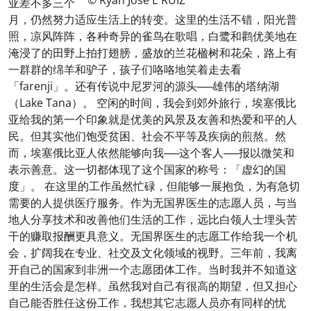
© Ryan Jose E RUIZ
亚差不多三个
月，仍然努力适应生活上的转变。这里的生活不错，阳光普
照，凉风阵阵，各种奇异的雀鸟在歌唱，白鹭和鹳优美地在
淹浸了的田野上拍打翅膀，盛放的兰花楹树和花朵，路上有
一群群的绵羊和驴子，孩子们咯咯地笑着走去看
「farenji」。还有传说中尼罗河的源头──雄伟的塔纳湖
（Lake Tana）。 空闲的时间，我会到郊外旅行，埃塞俄比
亚给我的第一个印象就是优美的风景及友善和热爱和平的人
民。但其实他们饱受贫困、社会不平等及疾病的煎熬。然
而，埃塞俄比亚人依然能够向我──这个客人──报以微笑和
表示善意。这一切都体现了这个国家的称号：「虚幻的国
度」。 在这里的工作虽然忙碌，但能够一展抱负，为有急切
需要的人提供医疗服务。作为无国界医生的志愿人员，与当
地人分享技术和改善他们生活的工作，远比白领人士埋头苦
干的赚取报酬更具意义。无国界医生的志愿工作给我一个机
会，扩阔我在专业、社交及文化领域的视野。三年前，我离
开自己的国家到非洲一个志愿团体工作。当时我并不知道这
里的生活会是怎样。虽然我对自己有很高的期望，但又担心
自己能否胜任这份工作，我想其它志愿人员亦有同样的忧