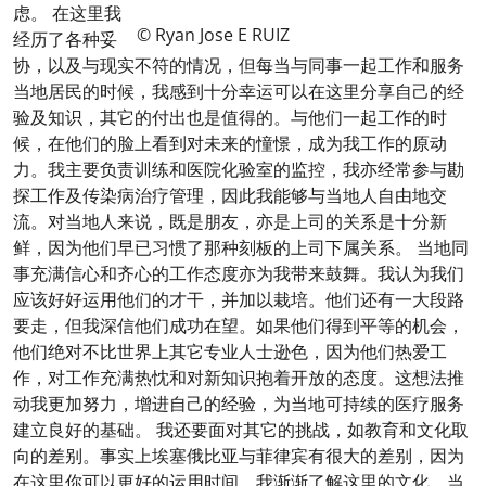
虑。
在这里我
© Ryan Jose E RUIZ
经历了各种妥
协，以及与现实不符的情况，但每当与同事一起工作和服务
当地居民的时候，我感到十分幸运可以在这里分享自己的经
验及知识，其它的付出也是值得的。与他们一起工作的时
候，在他们的脸上看到对未来的憧憬，成为我工作的原动
力。我主要负责训练和医院化验室的监控，我亦经常参与勘
探工作及传染病治疗管理，因此我能够与当地人自由地交
流。对当地人来说，既是朋友，亦是上司的关系是十分新
鲜，因为他们早已习惯了那种刻板的上司下属关系。 当地同
事充满信心和齐心的工作态度亦为我带来鼓舞。我认为我们
应该好好运用他们的才干，并加以栽培。他们还有一大段路
要走，但我深信他们成功在望。如果他们得到平等的机会，
他们绝对不比世界上其它专业人士逊色，因为他们热爱工
作，对工作充满热忱和对新知识抱着开放的态度。这想法推
动我更加努力，增进自己的经验，为当地可持续的医疗服务
建立良好的基础。 我还要面对其它的挑战，如教育和文化取
向的差别。事实上埃塞俄比亚与菲律宾有很大的差别，因为
在这里你可以更好的运用时间，我渐渐了解这里的文化。当