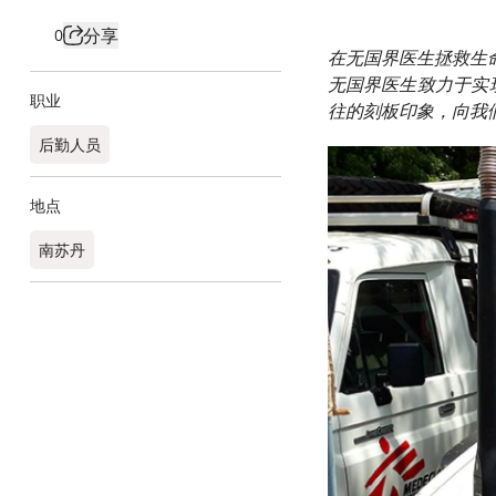
分享
0
在无国界医生拯救生
无国界医生致力于实
职业
往的刻板印象，向我
后勤人员
地点
南苏丹