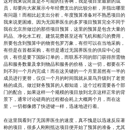
这对我来说简直是不可能的任务啊，我是项目里最新的成
员，却要向大家展示今年经费支出的比较分析，并指出哪里
有问题！而相比起支出分析，年度预算准备对不熟悉项目的
我来说更困难。因为无国界医生的多罗项目预算完全不同于
我在北京所做过的那些项目预算，这里的预算是包含大量的
药品、净化水工程、建筑花费甚至还有飞机和船只的费用，
所要包含到预算中的物资包罗万象，有些可以在当地采购，
有些是在首都采购，有些是通过无国界医生的供应中心提
供，有些是要下国际订单的，而联系不同的部门获得所需物
品和服务数量及拿到物品和服务的价格，这一切，都要在不
到不到一个月内完成！而在这关键的一个月里居然有一半的
成员进行更替，仅仅一个月的时间我就从菜鸟升级到了老资
格的成员。做过财务预算的人都知道，这个过程需要各个部
门的配合，如果这样一个规模的项目放到北京这样正常的背
景下，通常讨论磋商的过程都会耗上大概两个月，而在这
里，一切都像摁了快进键一样，迅速地进行着。
在这里我看到了无国界医生的速度，真不愧是以迅速反应著
称的项目，很多人刚刚抵达项目便开始了预算的准备，尤其