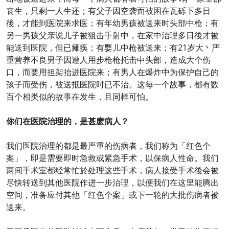
丧生，只剩一人生还；有父子因空袭而被困在瓦砾下多日
後，才能到医院来求医；有年幼男孩被送来时头部中枪；有
另一男孩父亲说儿子被狙击手射中，在家中治理多日後才被
能送到医院，但已瘫痪；有婴儿中枪被送来；有21岁大丶严
重营养不良男子因遭人用步枪枪托击中头部，造成大个伤
口，而要用担架抬进医院来；有男人在爆炸中为保护自己的
孩子而受伤，被送抵医院时已不治。这每一个故事，都有数
百个相类似的故事在发生，且同样可怕。
你们在医院治理的，是甚麽病人？
我们医院治理的都是最严重的伤病者，我们称为「红色个
案」，即是需要即时急救或紧急手术，以保病人性命。我们
两间手术室都经常忙於处理这些手术，病人接受手术後会被
尽快转送到其他医院作进一步治理，以便我们在这里能腾出
空间，准备应付其他「红色个案」或下一轮的大批伤病者被
送来。