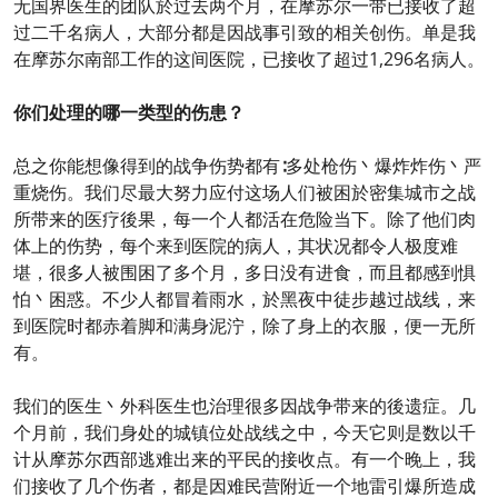
无国界医生的团队於过去两个月，在摩苏尔一带已接收了超
过二千名病人，大部分都是因战事引致的相关创伤。单是我
在摩苏尔南部工作的这间医院，已接收了超过1,296名病人。
你们处理的哪一类型的伤患？
总之你能想像得到的战争伤势都有∶多处枪伤丶爆炸炸伤丶严
重烧伤。我们尽最大努力应付这场人们被困於密集城市之战
所带来的医疗後果，每一个人都活在危险当下。除了他们肉
体上的伤势，每个来到医院的病人，其状况都令人极度难
堪，很多人被围困了多个月，多日没有进食，而且都感到惧
怕丶困惑。不少人都冒着雨水，於黑夜中徒步越过战线，来
到医院时都赤着脚和满身泥泞，除了身上的衣服，便一无所
有。
我们的医生丶外科医生也治理很多因战争带来的後遗症。几
个月前，我们身处的城镇位处战线之中，今天它则是数以千
计从摩苏尔西部逃难出来的平民的接收点。有一个晚上，我
们接收了几个伤者，都是因难民营附近一个地雷引爆所造成