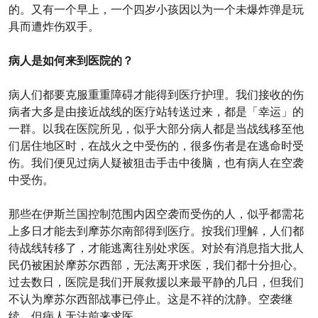
的。又有一个早上，一个四岁小孩因以为一个未爆炸弹是玩
具而遭炸伤双手。
病人是如何来到医院的？
病人们都要克服重重障碍才能得到医疗护理。我们接收的伤
病者大多是由接近战线的医疗站转送过来，都是「幸运」的
一群。以我在医院所见，似乎大部分病人都是当战线移至他
们居住地区时，在战火之中受伤的，很多伤者是在逃命时受
伤。我们便见过病人疑被狙击手击中後脑，也有病人在空袭
中受伤。
那些在伊斯兰国控制范围内因空袭而受伤的人，似乎都需花
上多日才能去到摩苏尔南部得到医疗。按我们理解，人们都
待战线转移了，才能逃离往别处求医。对於有消息指大批人
民仍被困於摩苏尔西部，无法离开求医，我们都十分担心。
过去数日，医院是我们开展救援以来最平静的几日，但我们
不认为摩苏尔西部战事已停止。这是不祥的沈静。空袭继
续，但病人无法前来求医。