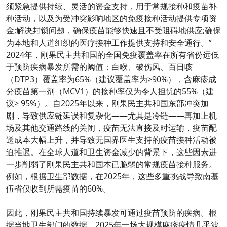
须紧急提供持续、灵活的资金支持，用于常规接种和疫苗补
种活动，以及为受冲突影响地区的免疫接种活动提供专项资
金;解决封锁问题，确保疫苗能够快速且不受阻碍地供应;确保
为本地和人道组织的医疗接种工作提供支持和安全通行。”
2024年，刚果民主共和国的全国免疫覆盖率在所有省份远低
于预防疾病暴发所需的阈值：白喉、破伤风、百日咳
（DTP3）覆盖率为65%（建议覆盖率为≥90%），含麻疹成
分疫苗第一剂（MCV1）的接种率仅为令人担忧的55%（建
议≥ 95%）。自2025年以来，刚果民主共和国东部冲突加
剧，导致供应链延误和复杂化——尤其是冷链——再加上机
场及其他交通路线的关闭，疫苗无法直接及时运输，疫苗配
送成本大幅上升，并导致无国界医生支持的疫苗接种活动被
迫推迟。在全球人道和卫生资金减少的背景下，这些因素进
一步削弱了刚果民主共和国本已脆弱的常规疫苗接种服务。
例如，根据卫生部数据，在2025年，这些多重挑战导致南基
伍省仅收到所需疫苗的60%。
因此，刚果民主共和国持续暴发可通过疫苗预防的疾病。根
据当地卫生部门的数据，2025年一场大规模麻疹疫情几乎波