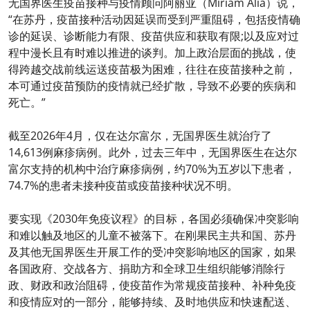
无国界医生疫苗接种与疫情顾问阿丽亚（Miriam Alía）说，
“在苏丹，疫苗接种活动因延误而受到严重阻碍，包括疫情确
诊的延误、诊断能力有限、疫苗供应和获取有限;以及应对过
程中漫长且有时难以推进的谈判。加上政治层面的挑战，使
得跨越交战前线运送疫苗极为困难，往往在疫苗接种之前，
本可通过疫苗预防的疫情就已经扩散，导致不必要的疾病和
死亡。”
截至2026年4月，仅在达尔富尔，无国界医生就治疗了
14,613例麻疹病例。此外，过去三年中，无国界医生在达尔
富尔支持的机构中治疗麻疹病例，约70%为五岁以下患者，
74.7%的患者未接种疫苗或疫苗接种状况不明。
要实现《2030年免疫议程》的目标，各国必须确保冲突影响
和难以触及地区的儿童不被落下。在刚果民主共和国、苏丹
及其他无国界医生开展工作的受冲突影响地区的国家，如果
各国政府、交战各方、捐助方和全球卫生组织能够消除行
政、财政和政治阻碍，使疫苗作为常规疫苗接种、补种免疫
和疫情应对的一部分，能够持续、及时地供应和快速配送、