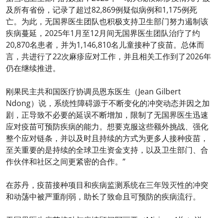
及所有省份，记录了超过82,869例疑似病例和1,175例死
亡。为此，无国界医生团队也积极支持卫生部门努力遏制该
疾病蔓延，2025年1月至12月间无国界医生团队治疗了约
20,870名患者，并为1,146,810名儿童接种了疫苗。总体而
言，共进行了22次麻疹应对工作，并且相关工作到了2026年
仍在继续推进。
刚果民主共和国医疗协调员恩东医生（Jean Gilbert
Ndong）说，系统性障碍源于不断变化的冲突动态并因之加
剧，正导致不必要的延误不断增加，限制了无国界医生迅速
应对疫苗可预防疾病的能力。想要克服这些额外挑战、强化
整个应对链条，并以及时且持续的方式为更多人接种疫苗，
至关重要的是持续的全球卫生资金支持，以及卫生部门、合
作伙伴和社区之间更紧密的合作。”
在苏丹，疫苗接种项目和疾病监测系统在三年毁灭性的冲突
和动荡中被严重削弱，助长了致命且可预防的疾病流行。