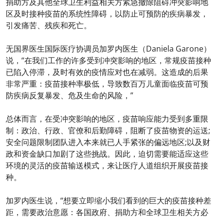
捐助方及其他全球卫生利益相关方紧急撤除阻碍冲突影响地
区及时接种疫苗的系统性障碍，以防止可预防的疾病暴发，
引发痛苦、残疾和死亡。
无国界医生国际医疗协调员加罗内医生（Daniela Garone）
说，“在我们工作的许多受到冲突影响的地区，常规疫苗接种
已陷入停滞，及时有效的疫情应对也在减弱。这造成的后果
非常严重：疫苗接种率极低，导致数百万儿童面临疫苗可预
防疾病反复暴发、危及生命的风险，”
总体而言，在受冲突影响的地区，疫苗响应能力受到多重限
制：政治、行政、官僚和后勤障碍，阻断了疫苗物资的运送;
安全问题限制团队进入本来就已人手紧张的偏远地区;以及财
政和资金缺口加剧了这些挑战。因此，迫切需要能适应这些
环境的灵活的疫苗输送模式，来让医疗人道组织开展疫苗接
种。
加罗内医生说，“想要立即缩小我们看到的巨大的疫苗接种差
距，需要政治意愿：各国政府、捐助方和全球卫生相关方必