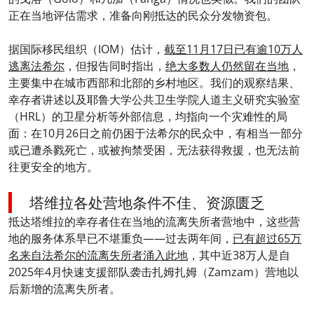
正在当地评估需求，准备向刚抵达的民众分发物资包。
据国际移民组织（IOM）估计，
截至11月17日已有逾10万人
逃离法希尔
，但报告同时指出，
绝大多数人仍然留在当地
，
主要集中在城市西部和北部的乡村地区。我们的观察结果、
幸存者讲述以及耶鲁大学公共卫生学院人道主义研究实验室
（HRL）的卫星分析等外部信息，均指向一个灾难性的局
面：在10月26日之前仍困于法希尔的民众中，有相当一部分
或已遭杀戮死亡，或被拘禁受困，无法获得救援，也无法前
往更安全的地方。
塔维拉各处营地条件不佳、资源匮乏
抵达塔维拉的幸存者住在当地的流离失所者营地中，这些营
地的服务体系早已不堪重负——过去两年间，
已有超过65万
名来自法希尔的流离失所者涌入此地
，其中近38万人是自
2025年4月快速支援部队袭击扎姆扎姆（Zamzam）营地以
后新增的流离失所者。