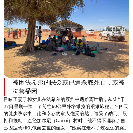
被困法希尔的民众或已遭杀戮死亡，或被
拘禁受困
目睹了妻子和女儿在法希尔的轰炸中遇难离世后，A.M.*于
27日星期一踏上了前往60公里外塔维拉的艰难旅程。在四天
的徒步跋涉中，他和幸存的家人饱受煎熬，遭受了酷刑、殴
打和抢劫。途径加尔尼（Garni）村时，他不得不埋葬了自
己因疲惫和饥饿而去世的侄女。“她实在走不了这么远的路。