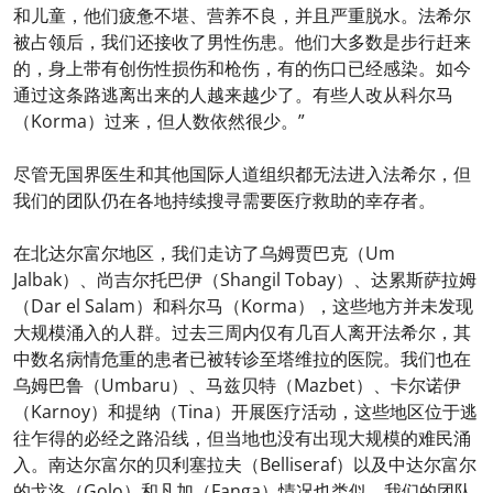
和儿童，他们疲惫不堪、营养不良，并且严重脱水。法希尔
被占领后，我们还接收了男性伤患。他们大多数是步行赶来
的，身上带有创伤性损伤和枪伤，有的伤口已经感染。如今
通过这条路逃离出来的人越来越少了。有些人改从科尔马
（Korma）过来，但人数依然很少。”
尽管无国界医生和其他国际人道组织都无法进入法希尔，但
我们的团队仍在各地持续搜寻需要医疗救助的幸存者。
在北达尔富尔地区，我们走访了乌姆贾巴克（Um
Jalbak）、尚吉尔托巴伊（Shangil Tobay）、达累斯萨拉姆
（Dar el Salam）和科尔马（Korma），这些地方并未发现
大规模涌入的人群。过去三周内仅有几百人离开法希尔，其
中数名病情危重的患者已被转诊至塔维拉的医院。我们也在
乌姆巴鲁（Umbaru）、马兹贝特（Mazbet）、卡尔诺伊
（Karnoy）和提纳（Tina）开展医疗活动，这些地区位于逃
往乍得的必经之路沿线，但当地也没有出现大规模的难民涌
入。南达尔富尔的贝利塞拉夫（Belliseraf）以及中达尔富尔
的戈洛（Golo）和凡加（Fanga）情况也类似。我们的团队