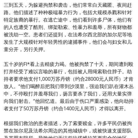
三到五天，为躲避拘禁和袭击，他们常常白天藏匿、夜间赶
路。他们描述了种种极端暴力行为，包括大规模杀戮和针对
特定族裔的暴行。在逃亡途中，他们看到许多尸体，他们有
的人也遭受了酷刑、绑架勒索、性暴力和羞辱，所有财物都
被洗劫一空。患者们还提到，在法希尔西北部的加尔尼等地
发生了大规模针对年轻男性的逮捕事件，他们会与妇女和儿
童分开，另行关押。
五十岁的FI*看上去精疲力竭。他被拘禁了十天，期间遭到殴
打并经受了难以言喻的暴行，包括被人用绳索勒住脖子。劫
持者要求他支付1,000万苏丹镑（约合28000元人民币）才肯
放人。“他们喝醉后把我们带到沙漠里，强迫我们趴在灌木丛
中，不停殴打并羞辱我们，扬言要杀了我们，还用大量实弹
向我们射击。”他回忆道。最后由于伤口严重感染，他向劫持
者支付了50万苏丹镑（约合1400元人民币）才得以离开。
根据我们救治的患者描述，为了索要赎金，许多平民仍被拘
禁在加尔尼及法希尔周边的其他城镇中，或被快速支援部队