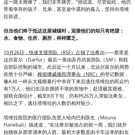
这一路太艰难了，我们非常痛苦。”他说道。尽管如此，他仍
带着幸存的孩子、兄弟，甚至途中遇到的孤儿，坚持向塔维
拉前进。
但当他们终于抵达这座城镇时，迎接他们的却只有绝望：
水、食物、住所、厕所，样样匮乏。
10月26日，快速支援部队（RSF）占领了法希尔
——那里是
达尔富尔（Darfur）最后一座由苏丹武装部队（SAF）和联
合部队控制的城市。此后近一个月以来，北达尔富尔的局势
依然十分严峻。
根据挪威难民理事会（NRC）
的登记数据，
像A.M.一样从大规模暴行中幸存下来后逃往塔维拉的民众约
有1万人，他们生活在拥挤不堪的营地中，处境极其艰难。
据联合国估计，截至8月下旬，仍有约26万人滞留法希尔，
相比之下，逃往塔维拉的人数仍相对较少。
塔维拉医院的医疗团队负责人哈内巴利医生（Mouna
Hanebali）描述道，“在法希尔被攻占的前一周，我们就开
始接收从那里涌来的人群。最初大多数是由卡车运来的妇女