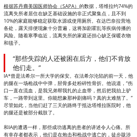
根据苏丹裔美国医师协会（SAPA）
的数据，塔维拉约74%的
流离失所者居住在缺乏基础设施的非正式聚集点，且不到
10%的家庭能够稳定获取水源或使用厕所。在达巴奈拉营地
各处，露天排便现象十分普遍，这将加剧霍乱等疾病传播的
风险。随着寒季临近，流离失所的家庭还担心缺乏保暖衣物
和毯子。
“那些失踪的人还被困在后方，他们不肯放
他们走。”
IA*曾是法希尔一所大学的保安。在法希尔沦陷的前一天，他
的腿在一场枪战中中弹，胫骨多处粉碎性骨折。他说道，“伤
口一直在流血，是我兄弟帮我扎的止血带，然后把我抬上驴
车，一路带到这里。你能想象那种剧痛吗？真的太难熬了。”
尽管如此，当他们赶了三天的路终于抵达塔维拉医院时，他
的腿还是被部分截肢了。
和IA的遭遇一样，那些成功逃离的患者的讲述令人心痛。所
有幸存者都表示，他们是在炮击和枪战中逃亡的，徒步跋涉