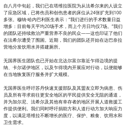
自八月中旬起，我们已在塔维拉医院为从法希尔来的人设立
了应急区域，已将伤员和创伤患者的床位从24张扩充到100
多张。穆纳·哈内巴利医生表示：“我们进行的手术数量日益
增多：目前每天平均20场手术，而上个月日均仅7场。”我们
的团队还持续救治严重营养不良的民众——这也印证了他们
在法希尔遭受了围困。近期，我们的团队还开始在达巴奈拉
营地分发饮用水并搭建厕所。
无国界医生团队也已开始在北达尔富尔靠近乍得边境的提
纳、卡尔诺伊地区，以及乍得境内开展应对行动，以便能够
在当地恢复医疗服务并扩大规模。
无国界医生呼吁苏丹快速支援部队及其盟友立即为病患、伤
员及所有寻求前往更安全地区的平民提供安全无阻的通道，
并为加尔尼、法希尔及其他有幸存者的地区开展人道救援工
作提供便利。我们同时呼吁捐助方和人道行动方加大响应力
度，以满足塔维拉不断增长的医疗、保护、粮食、饮用水和
卫生需求。