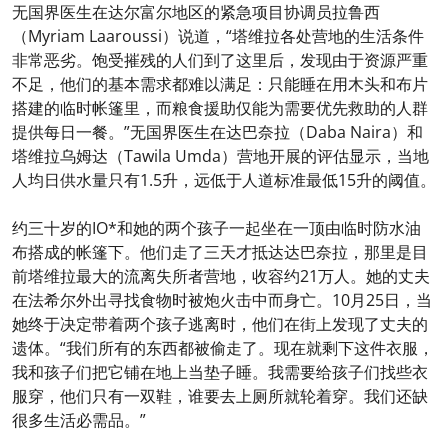
无国界医生在达尔富尔地区的紧急项目协调员拉鲁西
（Myriam Laaroussi）说道，“塔维拉各处营地的生活条件
非常恶劣。饱受摧残的人们到了这里后，发现由于资源严重
不足，他们的基本需求都难以满足：只能睡在用木头和布片
搭建的临时帐篷里，而粮食援助仅能为需要优先救助的人群
提供每日一餐。”无国界医生在达巴奈拉（Daba Naira）和
塔维拉乌姆达（Tawila Umda）营地开展的评估显示，当地
人均日供水量只有1.5升，远低于人道标准最低15升的阈值。
约三十岁的IO*和她的两个孩子一起坐在一顶由临时防水油
布搭成的帐篷下。他们走了三天才抵达达巴奈拉，那里是目
前塔维拉最大的流离失所者营地，收容约21万人。她的丈夫
在法希尔外出寻找食物时被炮火击中而身亡。10月25日，当
她终于决定带着两个孩子逃离时，他们在街上发现了丈夫的
遗体。“我们所有的东西都被偷走了。现在就剩下这件衣服，
我和孩子们把它铺在地上当垫子睡。我需要给孩子们找些衣
服穿，他们只有一双鞋，谁要去上厕所就轮着穿。我们还缺
很多生活必需品。”