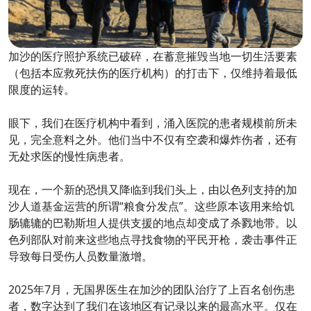
加沙的医疗照护系统已破碎，在蓄意摧毁当地一切生活要素
（包括本应救死扶伤的医疗机构）的打击下，仅维持着最低
限度的运转。
眼下，我们在医疗机构中看到，涌入医院的患者规模前所未
见，完全意料之外。他们当中不仅有空袭和爆炸伤者，还有
无处求医的慢性病患者。
现在，一个新的恐惧又降临到我们头上，由以色列支持的加
沙人道基金运营的所谓“粮食分发点”。这些原本该用来给饥
肠辘辘的巴勒斯坦人提供支援的地点却变成了杀戮地带。以
色列部队对前来这些地点寻找食物的平民开枪，袭击事件正
导致每日受伤人员数量激增。
2025年7月，无国界医生在加沙的团队治疗了上百名创伤患
者，数字达到了我们在该地区有记录以来的最高水平。仅在