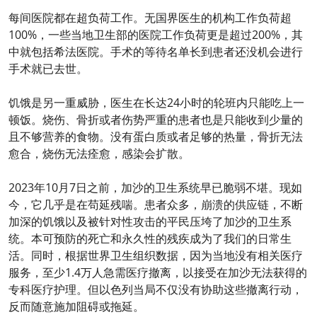
每间医院都在超负荷工作。无国界医生的机构工作负荷超
100%，一些当地卫生部的医院工作负荷更是超过200%，其
中就包括希法医院。手术的等待名单长到患者还没机会进行
手术就已去世。
饥饿是另一重威胁，医生在长达24小时的轮班内只能吃上一
顿饭。烧伤、骨折或者伤势严重的患者也是只能收到少量的
且不够营养的食物。没有蛋白质或者足够的热量，骨折无法
愈合，烧伤无法痊愈，感染会扩散。
2023年10月7日之前，加沙的卫生系统早已脆弱不堪。现如
今，它几乎是在苟延残喘。患者众多，崩溃的供应链，不断
加深的饥饿以及被针对性攻击的平民压垮了加沙的卫生系
统。本可预防的死亡和永久性的残疾成为了我们的日常生
活。同时，根据世界卫生组织数据，因为当地没有相关医疗
服务，至少1.4万人急需医疗撤离，以接受在加沙无法获得的
专科医疗护理。但以色列当局不仅没有协助这些撤离行动，
反而随意施加阻碍或拖延。