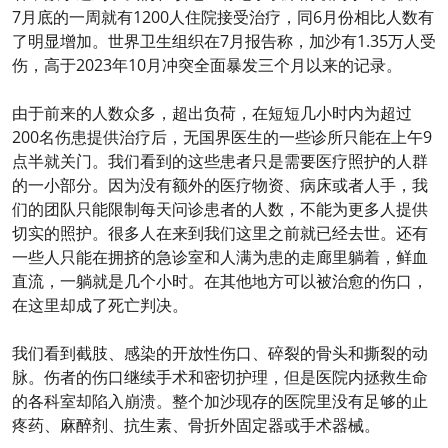
7月底的一周就有1200人住院接受治疗，同6月份相比人数有
了明显增加。世界卫生组织在7月报告称，加沙有1.35万人受
伤，高于2023年10月冲突全面暴发三个月以来的记录。
由于前来的人数众多，超出负荷，在短短几小时内为超过
200名伤患提供治疗后，无国界医生的一些诊所只能在上午9
点半就关门。我们看到的这些患者只是需要医疗照护的人群
的一小部分。因为没有额外的医疗物资、病床或者人手，我
们的团队只能限制每天问诊患者的人数，不能为更多人提供
切实的照护。很多人在来到我们这里之前就已经去世。还有
一些人只能在拥挤的急诊室和人满为患的走廊里躺着，鲜血
直流，一躺就是几个小时。在其他地方可以被治愈的伤口，
在这里却成了死亡判决。
我们看到截肢、感染的开放性伤口、碎裂的骨头和撕裂的动
脉。伤者的伤口继续手术和密切护理，但是医院内拯救生命
的各科室却陷入崩溃。整个加沙现存的医院里没有足够的止
疼药、麻醉剂、抗生素、骨折外固定器或手术器械。