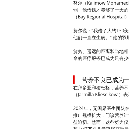
努尔（Kalimow Mo
弱，他借钱才凑够了一天的
（Bay Regional Ho
努尔说：“我借了大约130
他们一直在生病。” 他的
贫穷、遥远的距离和当地相
命的医疗服务已成为只有少
营养不良已成为
在拜多亚和穆杜格，营养不
（Jarmilla Klie
2024年，无国界医生团
推广规模扩大，门诊营养计
益迫切。然而，这些努力仅是
其中43万名儿童更属严重