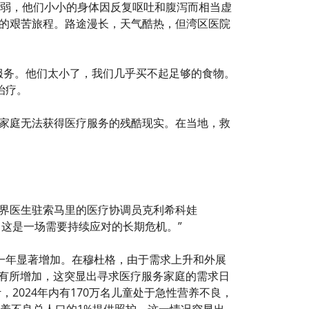
身体虚弱，他们小小的身体因反复呕吐和腹泻而相当虚
的艰苦旅程。路途漫长，天气酷热，但湾区医院
疗服务。他们太小了，我们几乎买不起足够的食物。
治疗。
家庭无法获得医疗服务的残酷现实。在当地，救
界医生驻索马里的医疗协调员克利希科娃
收季节。这是一场需要持续应对的长期危机。”
前一年显著增加。在穆杜格，由于需求上升和外展
也有所增加，这突显出寻求医疗服务家庭的需求日
2024年内有170万名儿童处于急性营养不良，
养不良总人口的1%提供照护，这一情况突显出