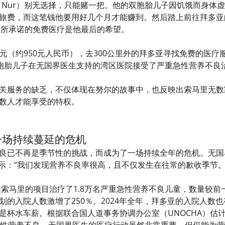
hamed Nur）别无选择，只能赌一把。他的双胞胎儿子因饥饿而
旅费，而这笔钱他要用好几个月才能赚到。然后踏上前往拜多亚
spital）所承诺的免费医疗是他最后的希望。
美元（约950元人民币），去300公里外的拜多亚寻找免费的医
双胞胎儿子在无国界医生支持的湾区医院接受了严重急性营养不良
关服务的缺乏，不仅体现在努尔的故事中，也反映出索马里无数
数人才能享受的特权。
一场持续蔓延的危机
良已不再是季节性的挑战，而成为了一场持续全年的危机。无国
scikova）表示：“我们发现营养不良率很高，且不仅发生在往常的歉
队在索马里的项目治疗了1.8万名严重急性营养不良儿童，数量较
划的入院人数激增了250％。2024年全年，拜多亚的入院人数
杯水车薪。根据联合国人道事务协调办公室（UNOCHA）估计，
急性营养不良。无国界医生的医疗行动虽然非常重要，但仅能为营