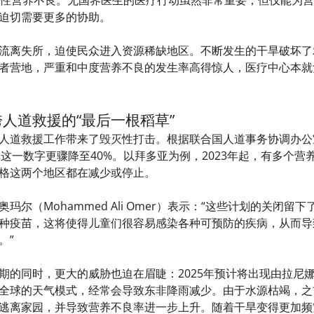
迫切需要更多的协助。
流离失所，迫使民众进入资源稀缺地区。不断发生的干旱破坏了
者营地，严重和中度营养不良的发生率高得惊人，医疗中心本就
人道救援的“最后一根稻草”
人道救援工作带来了毁灭性打击。根据联合国人道事务协调办公室
年，这一数字更骤降至40%。以拜多亚为例，2023年起，有多
格这两个地区都在减少或停止。
玛尔（Mohammed Ali Omer）表示：“这些计划的关闭
种疫苗，这将使得儿童们很容易感染各种可预防的疾病，从而导
。”
期的同时，更大的威胁也迫在眉睫：2025年预计将出现由拉尼娜
全球的天气模式，经常会导致东非降雨减少。由于水源枯竭，之
逃离家园，并导致营养不良率进一步上升。随着干旱变得更加频