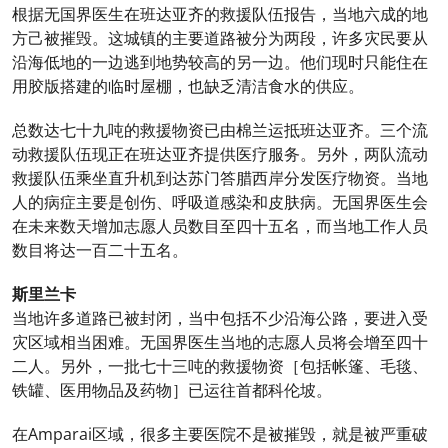
根据无国界医生在班达亚齐的救援队伍报告，当地六成的地
方己被摧毁。这城镇的主要道路被分为两段，许多灾民要从
沿海低地的一边逃到地势较高的另一边。他们现时只能住在
用胶版搭建的临时屋棚，也缺乏清洁食水的供应。
总数达七十九吨的救援物资已由棉兰运抵班达亚齐。三个流
动救援队伍现正在班达亚齐提供医疗服务。另外，两队流动
救援队伍乘坐直升机到达苏门答腊西岸分发医疗物资。当地
人的病症主要是创伤、呼吸道感染和皮肤病。无国界医生会
在未来数天增加志愿人员数目至四十五名，而当地工作人员
数目将达一百二十五名。
斯里兰卡
当地许多道路已被封闭，当中包括不少沿海公路，要进入受
灾区域相当困难。无国界医生当地的志愿人员将会增至四十
二人。另外，一批七十三吨的救援物资［包括帐篷、毛毯、
铁罐、医用物品及药物］已运往首都科伦坡。
在Amparai区域，很多主要医院不是被摧毁，就是被严重破