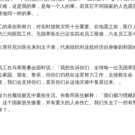
灾难，这是我的事，是每一个人的事。若其它不同国家的人也愿
要做同一样的事。」
工的承担和努力，对实时拯救灾民十分重要。在地震之前，医疗
的三间医院工作。无国界医生已证实四名员工罹难，六名员工至
主席符尼尔医生来到太子港，代表组织对这批经历自身惨剧和国
员工在马蒂斯桑会面时说：「我想告诉你们，全球每一位无国界
去家园、朋友、挚亲，但你们仍然在这里努力工作，去拯救生命
致，我们会支持你们，直至你们从这场灾难中复原过来。」
奋力在颓垣败瓦中重拾生活。布鲁昂医生解释：「我们都习惯飓
。这个国家损失惨重，并有重大的人命伤亡。我们失去了一些有
样？」