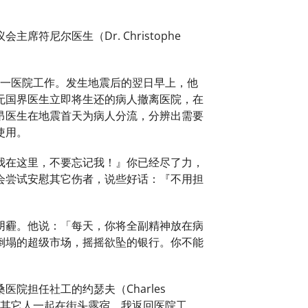
尼尔医生（Dr. Christophe
港的圣三一医院工作。发生地震后的翌日早上，他
无国界医生立即将生还的病人撤离医院，在
昂医生在地震首天为病人分流，分辨出需要
使用。
我在这里，不要忘记我！』你已经尽了力，
会尝试安慰其它伤者，说些好话：『不用担
阴霾。他说：「每天，你将全副精神放在病
倒塌的超级市场，摇摇欲坠的银行。你不能
院担任社工的约瑟夫（Charles
和其它人一起在街头露宿。我返回医院工