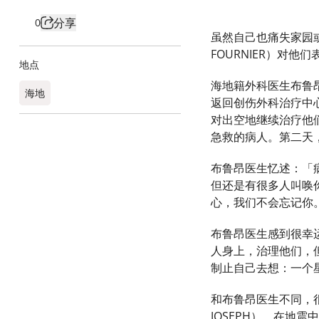
分享
0
虽然自己也痛失家园或
FOURNIER）对
地点
海地籍外科医生布鲁昂（
海地
返回创伤外科治疗中
对出空地继续治疗他
急救的病人。第二天
布鲁昂医生忆述：「
但还是有很多人叫唤
心，我们不会忘记你
布鲁昂医生感到很幸
人身上，治理他们，
制止自己去想：一个
和布鲁昂医生不同，很
JOSEPH），在