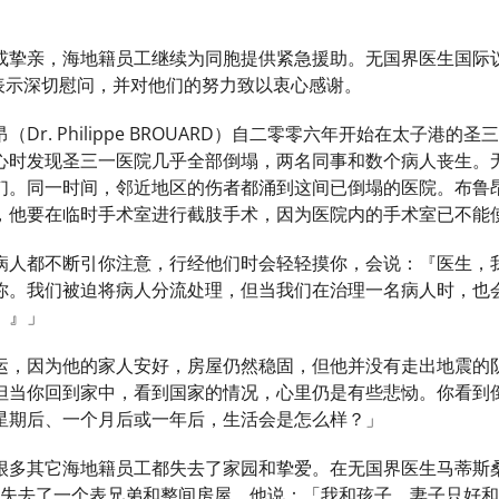
挚亲，海地籍员工继续为同胞提供紧急援助。无国界医生国际议会主席符
他们表示深切慰问，并对他们的努力致以衷心感谢。
Dr. Philippe BROUARD）自二零零六年开始在太子
心时发现圣三一医院几乎全部倒塌，两名同事和数个病人丧生。
们。同一时间，邻近地区的伤者都涌到这间已倒塌的医院。布鲁
，他要在临时手术室进行截肢手术，因为医院内的手术室已不能
病人都不断引你注意，行经他们时会轻轻摸你，会说：『医生，
你。我们被迫将病人分流处理，但当我们在治理一名病人时，也
。』」
运，因为他的家人安好，房屋仍然稳固，但他并没有走出地震的
但当你回到家中，看到国家的情况，心里仍是有些悲恸。你看到
星期后、一个月后或一年后，生活会是怎么样？」
多其它海地籍员工都失去了家园和挚爱。在无国界医生马蒂斯桑医
地震中失去了一个表兄弟和整间房屋。他说：「我和孩子、妻子只好