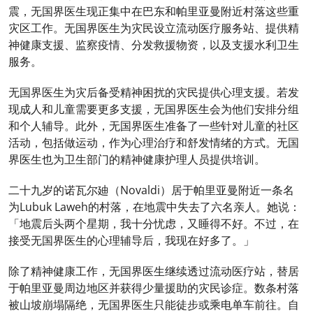
震，无国界医生现正集中在巴东和帕里亚曼附近村落这些重
灾区工作。无国界医生为灾民设立流动医疗服务站、提供精
神健康支援、监察疫情、分发救援物资，以及支援水利卫生
服务。
无国界医生为灾后备受精神困扰的灾民提供心理支援。若发
现成人和儿童需要更多支援，无国界医生会为他们安排分组
和个人辅导。此外，无国界医生准备了一些针对儿童的社区
活动，包括做运动，作为心理治疗和舒发情绪的方式。无国
界医生也为卫生部门的精神健康护理人员提供培训。
二十九岁的诺瓦尔廸（Novaldi）居于帕里亚曼附近一条名
为Lubuk Laweh的村落，在地震中失去了六名亲人。她说：
「地震后头两个星期，我十分忧虑，又睡得不好。不过，在
接受无国界医生的心理辅导后，我现在好多了。」
除了精神健康工作，无国界医生继续透过流动医疗站，替居
于帕里亚曼周边地区并获得少量援助的灾民诊症。数条村落
被山坡崩塌隔绝，无国界医生只能徒步或乘电单车前往。自