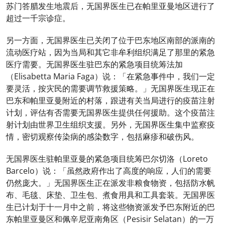
苏门答腊发生地震后，无国界医生已在帕里亚曼地区进行了
超过一千宗诊症。
另一方面，无国界医生已关闭了位于巴东地区南部的派南的
流动医疗站，因为当局和其它非牟利组织满足了那里的紧急
医疗需要。无国界医生驻巴东的紧急项目统筹法加
（Elisabetta Maria Faga）说：「在紧急事件中，我们一定
要灵活，按灾民的需要调节救援策略。」无国界医生现正在
巴东和帕里亚曼附近的村落，跟进有关当局进行的疫苗注射
计划，评估有否需要无国界医生提供任何援助。这个疫苗注
射计划由世界卫生组织支援。另外，无国界医生集中监察疫
情，密切观察传染病的感染数字，包括麻疹和破伤风。
无国界医生驻帕里亚曼的紧急项目统筹巴尔切洛（Loreto
Barcelo）说：「虽然政府作出了高度的响应，人们的需要
仍然庞大。」无国界医生正在派发非粮食物资，包括防水帆
布、毛毯、床垫、卫生包、煮食用具和工具套装。无国界医
生已计划于十一月中之前，将这些物资派发予巴东附近的巴
东帕里亚曼区和佩辛尼亚南角区（Pesisir Selatan）的一万