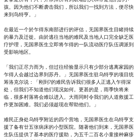
孩。因为他们不断袭击我们，所以我们一找到方法，便尽快
来到鸟特亨。」
在最近一个於乍得东南部进行的评估，无国界医生目睹持续
的暴力及迁徙。由於逃往当地的难民及当地人口完全缺乏医
疗护理，无国界医生立即将乍得的一队流动医疗队伍调派到
受影响地区。
「我们正尽力而为，但过往经验显示只有少部分逃离家园的
乍得人会越过边界到苏丹。」无国界医生驻乌特亨的项目统
筹洛克尔说：「刚到?的难民告诉我们很多人正逃入乍得深
处，但我们不知道他们现况如何。更甚的是，雨季快将来
临，很多村落将会难以进入。大雨同时令我们的人道救援工
作更加困难。我们必须趁现在帮助他们。」
难民正身处乌特亨附近的四个营地，无国界医生在乌特亨支
援了备有廿五张病床的小型医院。随著他们到来，无国界医
生队伍提供了基本的医疗援助，为五千二百名小童接种麻疹