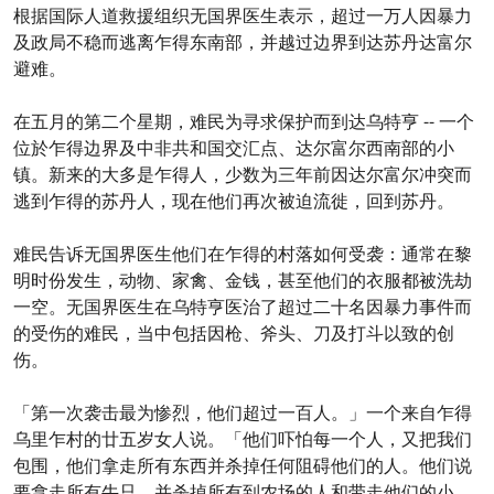
根据国际人道救援组织无国界医生表示，超过一万人因暴力
及政局不稳而逃离乍得东南部，并越过边界到达苏丹达富尔
避难。
在五月的第二个星期，难民为寻求保护而到达乌特亨 -- 一个
位於乍得边界及中非共和国交汇点、达尔富尔西南部的小
镇。新来的大多是乍得人，少数为三年前因达尔富尔冲突而
逃到乍得的苏丹人，现在他们再次被迫流徙，回到苏丹。
难民告诉无国界医生他们在乍得的村落如何受袭：通常在黎
明时份发生，动物、家禽、金钱，甚至他们的衣服都被洗劫
一空。无国界医生在乌特亨医治了超过二十名因暴力事件而
的受伤的难民，当中包括因枪、斧头、刀及打斗以致的创
伤。
「第一次袭击最为惨烈，他们超过一百人。」一个来自乍得
乌里乍村的廿五岁女人说。「他们吓怕每一个人，又把我们
包围，他们拿走所有东西并杀掉任何阻碍他们的人。他们说
要拿走所有牛只，并杀掉所有到农场的人和带走他们的小