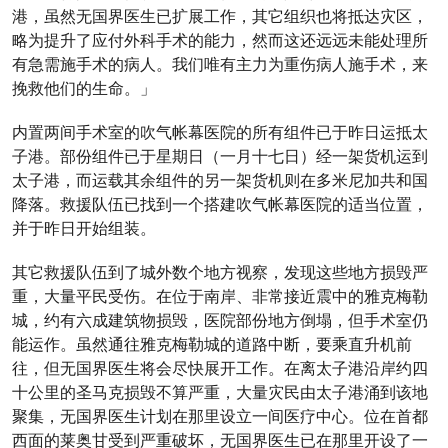
港，虽然无国界医生已扩展工作，其它组织也将抵达灾区，
略为提升了应付外科手术的能力，然而这还远远未能处理所
有急需施手术的病人。我们唯有主力为重伤病人施手术，来
挽救他们的生命。」
内置两间手术室的吹气帐幕医院的所有组件已于昨日运抵太
子港。部份组件已于星期日（一月十七日）经一架货机运到
太子港，而运载其余组件的另一架货机则在多米尼加共和国
降落。救援队伍已找到一个搭建吹气帐幕医院的适当位置，
并于昨日开始组装。
其它救援队伍到了城外数个地方视察，发现这些地方损毁严
重，大量平民受伤。在位于南岸、非常接近震中的雅克梅勒
城，约有六成建筑物损毁，医院部份地方倒塌，但手术室仍
能运作。虽然通往雅克梅勒城的道路中断，要乘直升机前
往，但无国界医生将会尽快展开工作。在离太子港沿岸约四
十公里的圣马克损毁不算严重，大量灾民由太子港涌到该地
聚集，无国界医生计划在那里设立一间医疗中心。位在首都
西面的莱奥甘受到严重破坏，无国界医生已在那里开设了一