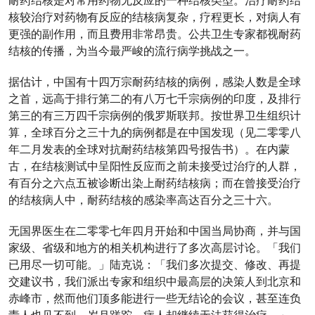
耐药结核是对常用药物无反应的一种结核类型。治疗耐药结
核较治疗对药物有反应的结核病复杂，疗程更长，对病人有
更强的副作用，而且费用非常昂贵。公共卫生专家都视耐药
结核的传播，为当今最严峻的流行病学挑战之一。
据估计，中国有十四万宗耐药结核的病例，感染人数是全球
之首，远高于排行第二的有八万七千宗病例的印度，及排行
第三的有三万四千宗病例的俄罗斯联邦。按世界卫生组织计
算，全球百分之三十九的病例都是在中国发现（见二零零八
年二月发表的全球对抗耐药结核第四号报告书）。在内蒙
古，在结核测试中呈阳性反应而之前未接受过治疗的人群，
有百分之六点五被诊断出染上耐药结核病；而在曾接受治疗
的结核病人中，耐药结核的感染率高达百分之三十六。
无国界医生在二零零七年四月开始和中国当局协商，并与国
家级、省级和地方的相关机构进行了多次高层讨论。「我们
已用尽一切可能。」陆克说：「我们多次提交、修改、再提
交建议书，我们派出专家和组织中最高层的决策人到北京和
赤峰市，然而他们顶多能进行一些无结论的会议，甚至连负