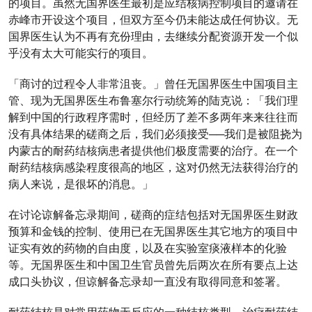
的项目。虽然无国界医生最初是应结核病控制项目的邀请在
赤峰市开设这个项目，但双方至今仍未能达成任何协议。无
国界医生认为不再有充份理由，去继续分配资源开发一个似
乎没有太大可能实行的项目。
「商讨的过程令人非常沮丧。」曾任无国界医生中国项目主
管、现为无国界医生布鲁塞尔行动统筹的陆克说：「我们理
解到中国的行政程序需时，但经历了差不多两年来来往往而
没有具体结果的磋商之后，我们必须接受──我们是被阻挠为
内蒙古的耐药结核病患者提供他们极度需要的治疗。在一个
耐药结核病感染程度很高的地区，这对仍然无法获得治疗的
病人来说，是很坏的消息。」
在讨论谅解备忘录期间，磋商的症结包括对无国界医生财政
预算和金钱的控制、使用已在无国界医生其它地方的项目中
证实有效的药物的自由度，以及在实验室痰液样本的化验
等。无国界医生和中国卫生官员曾先后两次在所有要点上达
成口头协议，但谅解备忘录却一直没有取得同意和签署。