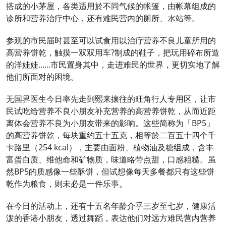
搭成的小茅屋，各类适用於不同气候的帐篷，由帐幕组成的
诊所和营养治疗中心，还有难民营内的厕所、水站等。
参观的市民届时甚至可以试食用以治疗营养不良儿童所用的
高营养饼乾，触摸一双双用车?制成的鞋子，把玩用碎布所造
的洋娃娃……市民置身其中，走进难民的世界，更切实地了解
他们所面对的困境。
无国界医生今日率先走到熙来攘往的旺角行人专用区，让市
民试吃给营养不良小朋友补充营养的高营养饼乾，从而近距
离体会营养不良为小朋友带来的影响。这些简称为「BP5」
的高营养饼乾，每块重约五十五克，相等於二百五十四个千
卡路里（254 kcal），主要由面粉、植物油及糖组成，含丰
富蛋白质、维他命和矿物质，味道略带点甜，口感粗糙。虽
然BP5的质感像一些酥饼，但试想像每天多餐都只有这些饼
乾作为粮食，则未必是一件乐事。
在今日的活动上，还有十五名年龄介乎三岁至七岁，健康活
泼的香港小朋友，透过舞蹈，表达他们对远方难民营内营养