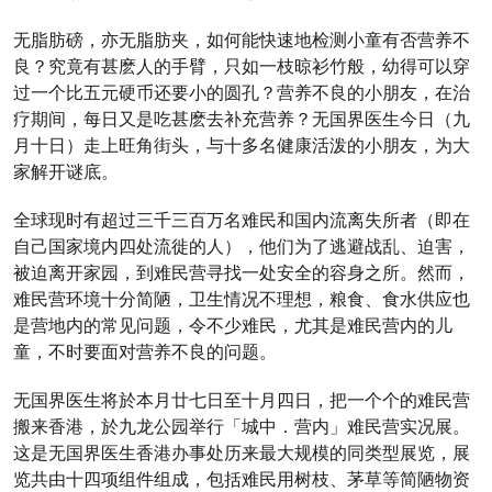
无脂肪磅，亦无脂肪夹，如何能快速地检测小童有否营养不
良？究竟有甚麽人的手臂，只如一枝晾衫竹般，幼得可以穿
过一个比五元硬币还要小的圆孔？营养不良的小朋友，在治
疗期间，每日又是吃甚麽去补充营养？无国界医生今日（九
月十日）走上旺角街头，与十多名健康活泼的小朋友，为大
家解开谜底。
全球现时有超过三千三百万名难民和国内流离失所者（即在
自己国家境内四处流徙的人），他们为了逃避战乱、迫害，
被迫离开家园，到难民营寻找一处安全的容身之所。然而，
难民营环境十分简陋，卫生情况不理想，粮食、食水供应也
是营地内的常见问题，令不少难民，尤其是难民营内的儿
童，不时要面对营养不良的问题。
无国界医生将於本月廿七日至十月四日，把一个个的难民营
搬来香港，於九龙公园举行「城中．营内」难民营实况展。
这是无国界医生香港办事处历来最大规模的同类型展览，展
览共由十四项组件组成，包括难民用树枝、茅草等简陋物资