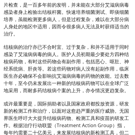
片检查，是一百多年前的发明，并未能在大部分艾滋病病毒
感染者身上检验出结核杆菌。快速培养细菌测试、即痰细菌
培养，虽能检测更多病人，但是过程复杂，难以在大部分病
人身处的地区中适用，因而令很多病人无法及时获得适当的
治疗。
结核病的治疗亦已不合时宜、过于复杂，和并不适用于同时
感染了艾滋病病毒的病人。医护人员初期最少要处方四种结
核病药物，有时这些药物会有副作用，包括恶心、呕肚、神
经系统病、肝炎等。若这些药物对病人没有起副作用，临床
医生亦必确保不会影响抗艾滋病病毒的药物的效能。过去数
十年，至今仍未发展出一种新的结核病药物可以在全球广泛
地采用，而耐多药结核病个案的上升，亦令情况更趋复杂。
或许最重要是，国际捐助者以及国家政府都投放资源，研发
新的检测工作和治疗，以面对这愈趋严重的医疗威胁。无国
界医生呼吁大大提升结核病药物、检测工具和疫苗的研发工
作。根据治疗行动联盟（Treatment Action Group）指，
每年约需要二十亿美元，来发展结核病的新检测工具，但二