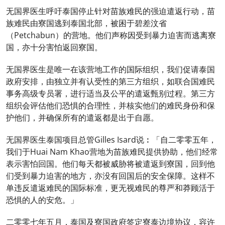
无国界医生呼吁泰国停止针对苗族难民的强迫遣返行动，苗
族难民由寮国逃到泰国北部，被困于碧差汶省
（Petchabun）的营地。他们声称因受到暴力迫害而逃离寮
国，亦十分害怕返回寮国。
无国界医生是唯一在该营地工作的国际组织，我们促请泰国
政府安排，由独立并有认受性的第三方组织，如联合国难民
事务高级专员署，进行适当及公平的遣返甄别过程。第三方
组织会评估他们恐惧的合理性，并核实他们的难民身份和保
护他们，并确保所有的遣返都是出于自愿。
无国界医生泰国项目总管Gilles Isard说︰「自二零零五年，
我们于Huai Nam Khao营地为苗族难民提供协助，他们经常
表示害怕回国。他们每天都被威胁将被遣返到寮国，回到他
们受到暴力迫害的地方，亦没有回国后的安全保障。这样不
单违反遣返难民的国际标准，更无视难民的尊严和莽顾活于
恐惧的人的安危。」
二零零七年五月，泰国及寮国政府签定寮泰边境协议，容许