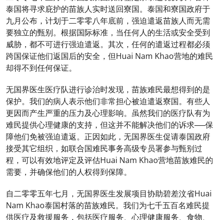
泰国将寻求庇护的苗族人实时送回寮国。泰国和寮国政府于
九月公布，计划于二零零八年底前，强迫遣返苗族人而无需
要独立的甄别。根据国际标准，当任何人的生活或安全受到
威胁，都不可进行强迫遣返。其次，任何的遣返过程都必须
跨国保证他们返国后的安全，但Huai Nam Khao营地的难民
却得不到任何保证。
无国界医生医疗队进行诊治时发现，苗族难民最想得到的是
保护。我们的病人表示他们非常担心被迫遣返寮国。有些人
更因而产生严重的压力及心理影响。虽然我们的医疗队有为
难民提供心理健康的支持，但这并不能解决他们的诉求──保
障他们免被强迫遣返。正因如此，无国界医生促请泰国政府
接受其它组织，如联合国难民事务高级专员署参与甄别过
程，可以有效地评定及评估Huai Nam Khao营地苗族难民的
需要，并确保他们的人权得到保障。
自二零零五年七月，无国界医生发展项目协助碧差汶省Huai
Nam Khao泰国村落的苗族难民。我们为七千五百名难民提
供医疗及救援服务，包括医疗服务、心理健康服务、食物、