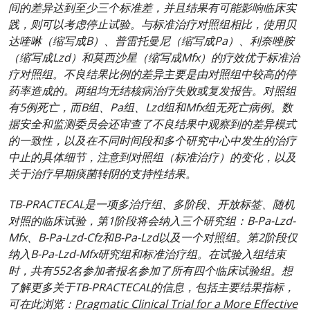
间的差异达到至少三个标准差，并且结果有可能影响临床实
践，则可以考虑停止试验。与标准治疗对照组相比，使用贝
达喹啉（缩写成B）、普雷托曼尼（缩写成Pa）、利奈唑胺
（缩写成Lzd）和莫西沙星（缩写成Mfx）的疗效优于标准治
疗对照组。不良结果比例的差异主要是由对照组中较高的停
药率造成的。两组均无结核病治疗失败或复发报告。对照组
有5例死亡，而B组、Pa组、Lzd组和Mfx组无死亡病例。数
据安全和监测委员会还审查了不良结果中观察到的差异模式
的一致性，以及在不同时间段和多个研究中心中发生的治疗
中止的具体细节，注意到对照组（标准治疗）的变化，以及
关于治疗早期痰菌转阴的支持性结果。
TB-PRACTECAL是一项多治疗组、多阶段、开放标签、随机
对照的临床试验，第1阶段将会纳入三个研究组：B-Pa-Lzd-
Mfx、B-Pa-Lzd-Cfz和B-Pa-Lzd以及一个对照组。第2阶段仅
纳入B-Pa-Lzd-Mfx研究组和标准治疗组。在试验入组结束
时，共有552名参加者报名参加了所有四个临床试验组。想
了解更多关于TB-PRACTECAL的信息，包括主要结果指标，
可在此浏览：
Pragmatic Clinical Trial for a More Effective