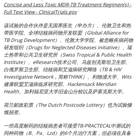
Concise and Less Toxic MDR-TB Treatment Regimen(s) -
Full Text View - ClinicalTrials.gov
该试验的合作伙伴是无国界医生（申办方）、伦敦卫生和热
带医学院、全球结核病药物开发联盟（Global Alliance for
TB Drug Development）、伦敦大学学院、被忽略疾病药物
研发组织（Drugs for Neglected Diseases initiative）、瑞
士热带和公共卫生研究所（Swiss Tropical & Public Health
Institute）、eResearch技术公司、乌兹别克斯坦卫生部、
白俄罗斯卫生部、结核病和艾滋病研究网络（TB & HIV
Investigative Network，简称THINK）、利物浦大学、Wits
健康联盟艾滋病临床研究部、Hackensack Meridian
Health、加利福尼亚大学旧金山分校以及萨塞克斯大学。
荷兰邮政彩票（The Dutch Postcode Lottery）也为试验慷
慨捐资。
一些高度耐药的结核病患者可接受TB-PRACTECAL中测试的
同种药物（B、Pa、Lzd）的6个月治疗方案，但必须在具备