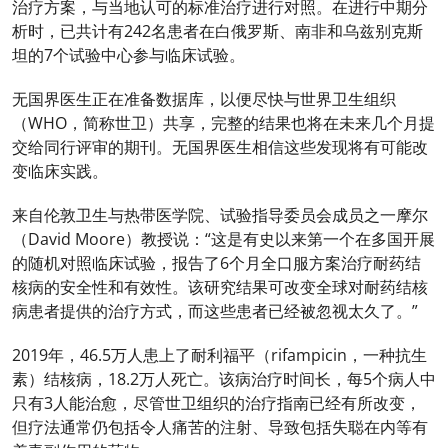
治疗方案，与当地认可的标准治疗进行对照。在进行中期分
析时，已共计有242名患者在白俄罗斯、南非和乌兹别克斯
坦的7个试验中心参与临床试验。
无国界医生正在准备数据库，以便尽快与世界卫生组织
（WHO，简称世卫）共享，完整的结果也将在未来几个月提
交给同行评审的期刊。无国界医生相信这些发现将有可能改
变临床实践。
来自伦敦卫生与热带医学院、试验指导委员会成员之一摩尔
（David Moore）教授说：“这是有史以来第一个在多国开展
的随机对照临床试验，报告了6个月全口服方案治疗耐药结
核病的安全性和有效性。该研究结果可改变全球对耐药结核
病患者提供的治疗方式，而这些患者已经被忽视太久了。”
2019年，46.5万人患上了耐利福平（rifampicin，一种抗生
素）结核病，18.2万人死亡。该病治疗时间长，每5个病人中
只有3人能治愈，尽管世卫组织的治疗指南已经有所改变，
但疗法通常仍包括令人痛苦的注射、导致包括失聪在内等有