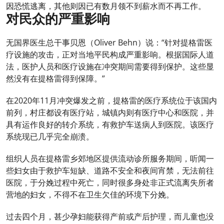
因恐慌逃离，其他则因已有数月领不到薪水而不再工作。
对民众的严重影响
无国界医生总干事贝恩（Oliver Behn）说：“针对提格雷医
疗设施的攻击，正对当地平民构成严重影响。根据国际人道
法，医护人员和医疗设施在冲突期间需要得到保护。这些显
然没有在提格雷得到保障。”
在2020年11月冲突爆发之前，提格雷的医疗系统位于该国内
前列，村庄都设有医疗站，城镇内则有医疗中心和医院，并
具有运作良好的转介系统，有救护车送病人到医院。该医疗
系统现已几乎完全崩溃。
组织人员在提格雷乡郊地区提供流动诊所服务期间，听闻一
些妇女由于救护车短缺、道路不安全和夜间宵禁，无法前往
医院，于分娩过程中死亡，同时很多身处非正式流离失所者
营地的妇女，不得不在卫生欠佳的环境下分娩。
过去四个月，甚少孕妇能获得产前或产后护理，而儿童也没