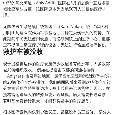
中部的阿比阿迪（Abiy Addi）医院在3月初之前一直被埃塞
俄比亚军队占据，该医院原本为当地50万人口提供医疗护
理。
无国界医生紧急项目统筹诺兰（Kate Nolan）说：“军队利
用阿比阿迪医院作为军事基地，并稳定受伤士兵的伤势。在
此期间平民无法使用设施，而必须到镇上的医疗中心，但那
里不提供二级医疗护理的设备，无法进行输血或治疗枪伤。”
救护车被没收
现于提格雷运作的医疗设施仅少数配备有救护车，大多数都
被武装组织没收。 例如在提格雷东部的阿迪格拉特
（Adigrat）市及周边地区，属于当地医院和附近医疗中心的
约20辆救护车均被没收。我们的团队后来看到这些救护车部
分在靠近厄立特里亚边境，被士兵用来运送货物。因此，在
提格雷运送病人的转介系统几近瘫痪。病人需要长途跋涉，
有时甚至需步行数天，才能获得基本的医疗服务。
很多医疗设施内仅剩少数员工、甚至没有员工当值。 部分人