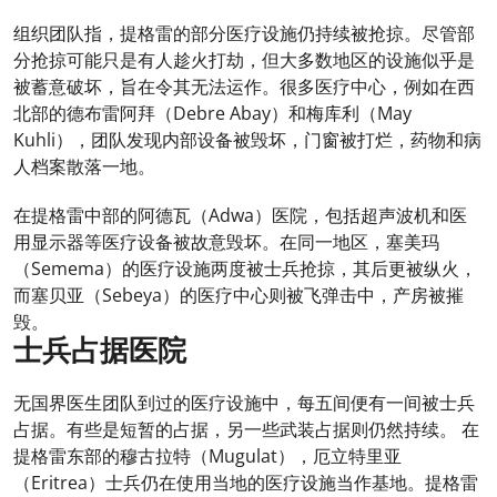
组织团队指，提格雷的部分医疗设施仍持续被抢掠。尽管部
分抢掠可能只是有人趁火打劫，但大多数地区的设施似乎是
被蓄意破坏，旨在令其无法运作。很多医疗中心，例如在西
北部的德布雷阿拜（Debre Abay）和梅库利（May
Kuhli），团队发现内部设备被毁坏，门窗被打烂，药物和病
人档案散落一地。
在提格雷中部的阿德瓦（Adwa）医院，包括超声波机和医
用显示器等医疗设备被故意毁坏。在同一地区，塞美玛
（Semema）的医疗设施两度被士兵抢掠，其后更被纵火，
而塞贝亚（Sebeya）的医疗中心则被飞弹击中，产房被摧
毁。
士兵占据医院
无国界医生团队到过的医疗设施中，每五间便有一间被士兵
占据。有些是短暂的占据，另一些武装占据则仍然持续。 在
提格雷东部的穆古拉特（Mugulat），厄立特里亚
（Eritrea）士兵仍在使用当地的医疗设施当作基地。提格雷