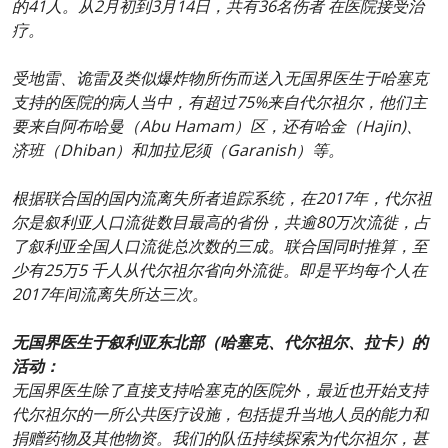
的41人。从2月初到3月14日，共有36名伤者 在医院接受治
疗。
受地雷、诡雷及类似爆炸物所伤而送入无国界医生于哈塞克
支持的医院的病人当中，有超过75%来自代尔祖尔，他们主
要来自阿布哈曼（Abu Hamam）区，还有哈金（Hajin)、
济班（Dhiban）和加拉尼须（Garanish）等。
根据联合国的国内流离失所者追踪系统，在2017年，代尔祖
尔是叙利亚人口流徙数目最高的省份，共逾80万次流徙，占
了叙利亚全国人口流徙总次数的三成。联合国同时推算，至
少有25万5 千人从代尔祖尔省向外流徙。即是平均每个人在
2017年间流离失所达三次。
无国界医生于叙利亚东北部（哈塞克、代尔祖尔、拉卡）的
活动：
无国界医生除了直接支持哈塞克的医院外，最近也开始支持
代尔祖尔的一所公共医疗设施，包括提升当地人员的能力和
捐赠药物及其他物资。我们的队伍持续探索为代尔祖尔，甚