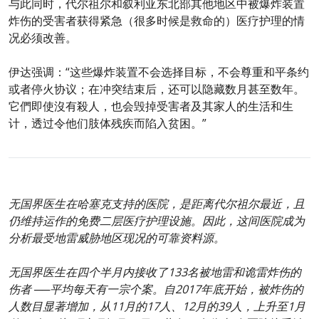
与此同时，代尔祖尔和叙利亚东北部其他地区中被爆炸装置
炸伤的受害者获得紧急（很多时候是救命的）医疗护理的情
况必须改善。
伊达强调：“这些爆炸装置不会选择目标，不会尊重和平条约
或者停火协议；在冲突结束后，还可以隐藏数月甚至数年。
它們即使沒有殺人，也会毁掉受害者及其家人的生活和生
计，透过令他们肢体残疾而陷入贫困。”
无国界医生在哈塞克支持的医院，是距离代尔祖尔最近，且
仍维持运作的免费二层医疗护理设施。因此，这间医院成为
分析最受地雷威胁地区现况的可靠资料源。
无国界医生在四个半月内接收了133名被地雷和诡雷炸伤的
伤者 ──平均每天有一宗个案。自2017年底开始，被炸伤的
人数目显著增加，从11月的17人、12月的39人，上升至1月