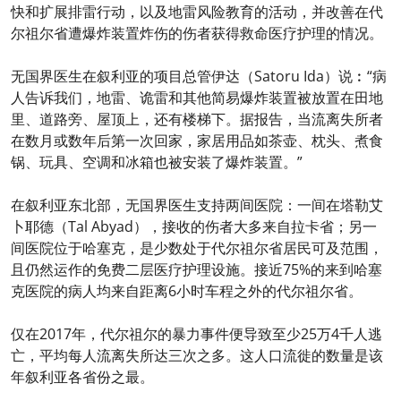
快和扩展排雷行动，以及地雷风险教育的活动，并改善在代
尔祖尔省遭爆炸装置炸伤的伤者获得救命医疗护理的情况。
无国界医生在叙利亚的项目总管伊达（Satoru Ida）说︰“病
人告诉我们，地雷、诡雷和其他简易爆炸装置被放置在田地
里、道路旁、屋顶上，还有楼梯下。据报告，当流离失所者
在数月或数年后第一次回家，家居用品如茶壶、枕头、煮食
锅、玩具、空调和冰箱也被安装了爆炸装置。”
在叙利亚东北部，无国界医生支持两间医院：一间在塔勒艾
卜耶德（Tal Abyad），接收的伤者大多来自拉卡省；另一
间医院位于哈塞克，是少数处于代尔祖尔省居民可及范围，
且仍然运作的免费二层医疗护理设施。接近75%的来到哈塞
克医院的病人均来自距离6小时车程之外的代尔祖尔省。
仅在2017年，代尔祖尔的暴力事件便导致至少25万4千人逃
亡，平均每人流离失所达三次之多。这人口流徙的数量是该
年叙利亚各省份之最。