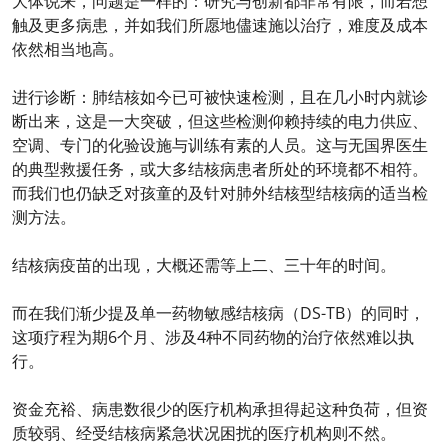
大体说来，问题是一样的：研究与创新都非常有限，而若想
触及更多病患，并如我们所愿地儘速施以治疗，难度及成本
依然相当地高。
进行诊断：肺结核如今已可被快速检测，且在几小时内就诊
断出来，这是一大突破，但这些检测仰赖持续的电力供应、
空调、专门的化验设施与训练有素的人员。这与无国界医生
的典型救援任务，或大多结核病患者所处的环境都不相符。
而我们也仍缺乏对孩童的及针对肺外结核型结核病的适当检
测方法。
结核病疫苗的出现，大概还需等上二、三十年的时间。
而在我们渐少提及单一药物敏感结核病（DS-TB）的同时，
这项疗程为期6个月、涉及4种不同药物的治疗依然难以执
行。
资金充裕、病患数很少的医疗机构承担得起这种负荷，但资
质较弱、经受结核病紧急状况困扰的医疗机构则不然。