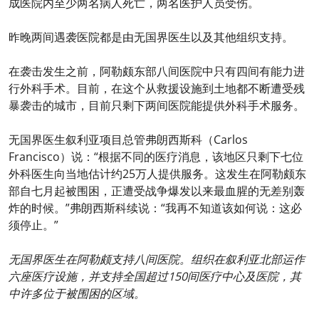
成医院内至少两名病人死亡，两名医护人员受伤。
昨晚两间遇袭医院都是由无国界医生以及其他组织支持。
在袭击发生之前，阿勒颇东部八间医院中只有四间有能力进
行外科手术。目前，在这个从救援设施到土地都不断遭受残
暴袭击的城市，目前只剩下两间医院能提供外科手术服务。
无国界医生叙利亚项目总管弗朗西斯科（Carlos
Francisco）说：“根据不同的医疗消息，该地区只剩下七位
外科医生向当地估计约25万人提供服务。这发生在阿勒颇东
部自七月起被围困，正遭受战争爆发以来最血腥的无差别轰
炸的时候。”弗朗西斯科续说：“我再不知道该如何说：这必
须停止。”
无国界医生在阿勒颇支持八间医院。组织在叙利亚北部运作
六座医疗设施，并支持全国超过150间医疗中心及医院，其
中许多位于被围困的区域。