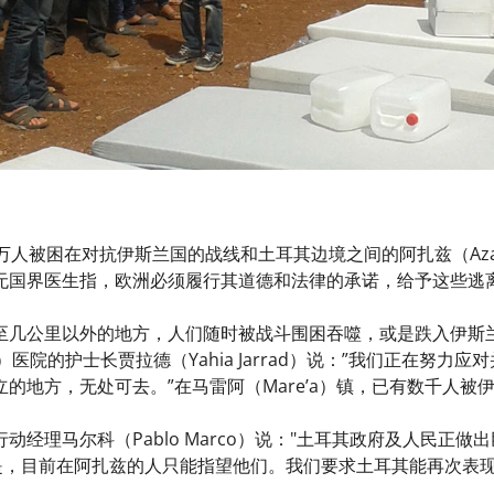
0万人被困在对抗伊斯兰国的战线和土耳其边境之间的阿扎兹（Az
无国界医生指，欧洲必须履行其道德和法律的承诺，给予这些逃
至几公里以外的地方，人们随时被战斗围困吞噬，或是跌入伊斯
mah）医院的护士长贾拉德（Yahia Jarrad）说：”我们正在
的地方，无处可去。”在马雷阿（Mare’a）镇，已有数千人被
动经理马尔科（Pablo Marco）说："土耳其政府及人民正
但是，目前在阿扎兹的人只能指望他们。我们要求土耳其能再次表