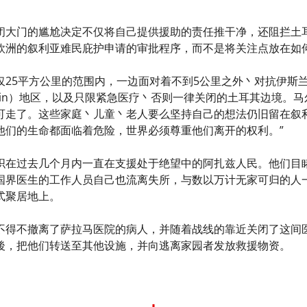
闭大门的尴尬决定不仅将自己提供援助的责任推干净，还阻拦土
欧洲的叙利亚难民庇护申请的审批程序，而不是将关注点放在如何
仅25平方公里的范围内，一边面对着不到5公里之外丶对抗伊斯
rin）地区，以及只限紧急医疗丶否则一律关闭的土耳其边境。
可走了。这些家庭丶儿童丶老人要么坚持自己的想法仍旧留在叙
他们的生命都面临着危险，世界必须尊重他们离开的权利。”
织在过去几个月内一直在支援处于绝望中的阿扎兹人民。他们目
国界医生的工作人员自己也流离失所，与数以万计无家可归的人
式聚居地上。
不得不撤离了萨拉马医院的病人，并随着战线的靠近关闭了这间
後，把他们转送至其他设施，并向逃离家园者发放救援物资。