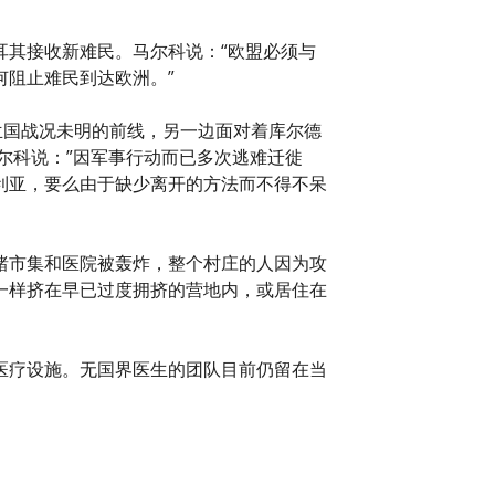
耳其接收新难民。马尔科说：“欧盟必须与
阻止难民到达欧洲。”
兰国战况未明的前线，另一边面对着库尔德
马尔科说：”因军事行动而已多次逃难迁徙
利亚，要么由于缺少离开的方法而不得不呆
睹市集和医院被轰炸，整个村庄的人因为攻
一样挤在早已过度拥挤的营地内，或居住在
医疗设施。无国界医生的团队目前仍留在当