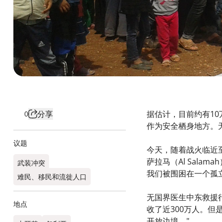
分享
据估计，目前约有1
0
作为安全栖身地方。
议题
今天，随着战火临近
萨拉马（Al Sala
武装冲突
我们被围困在一个孤立
难民、移民和流徙人口
无国界医生中东救援行
地点
收了近300万人。
开放边境。"