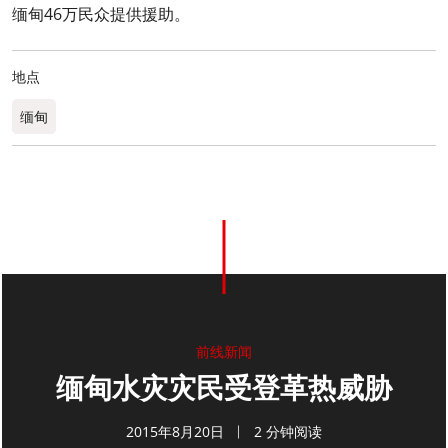
缅甸46万民众提供援助。
地点
缅甸
0
分享
前线新闻
缅甸水灾灾民受登革热威胁
2015年8月20日
2 分钟阅读