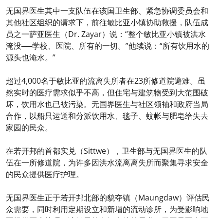
无国界医生其中一支队伍在该国卫生部、紧急协调委员会和
其他社区组织的请求下，前往敏比亚小镇协助救援，队伍成
员之一萨亚医生（Dr. Zayar）说：“整个敏比亚小镇被洪水
淹没──学校、医院、所有的一切。”他续说：“所有饮用水的
源头也淹水。”
超过4,000名于敏比亚的流离失所者在23所修道院避难。虽
然实时的医疗需求似乎不高，但住宅与建筑物受到大范围破
坏，饮用水也已被污染。无国界医生与社区领袖和政府当局
合作，以船只运送和分派饮用水、毯子、蚊帐与肥皂给失去
家园的民众。
在若开邦的首都实兑（Sittwe），卫生部与无国界医生的队
伍在一所修道院，为许多因洪水流离离失所而聚集寻求安全
的民众提供医疗护理。
无国界医生正于若开邦北部的貌夺镇（Maungdaw）评估民
众需要，同时利用定期设立和新增的流动诊所，为受影响地