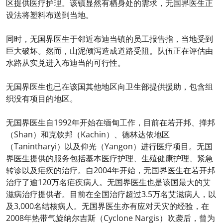
区提供医疗护理。该镇显然有栖身处的需求，无国界医生正
设法将塑料布送到当地。
同时，无国界医生于邻近布迪当镇的员工报告指，当地受到
巨大破坏。然而，山泥倾泻造成道路受阻。队伍正在评估由
水路从实兑进入布迪当的可行性。
无国界医生也已在该国其他地区向卫生部提供援助，包含组
织没有项目的地区。
无国界医生自1992年开始在缅甸工作，目前在若开邦、掸邦
（Shan）和克钦邦（Kachin）、德林达依地区
（Tanintharyi）以及仰光（Yangon）进行医疗项目。无国
界医生提供的服务包括基本医疗护理、生殖健康护理、紧急
转诊以及疟疾的治疗。自2004年开始，无国界医生在若开邦
治疗了逾120万名疟疾病人。无国界医生也是该国最大的艾
滋病治疗提供者。目前在全国治疗超过3.5万名艾滋病人，以
及3,000名结核病人。无国界医生亦有应对天灾的经验，在
2008年热带气旋纳尔吉斯（Cyclone Nargis）吹袭后，曾为