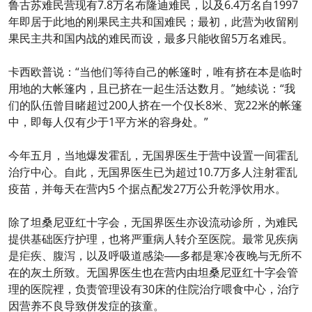
鲁古苏难民营现有7.8万名布隆迪难民，以及6.4万名自1997
年即居于此地的刚果民主共和国难民；最初，此营为收留刚
果民主共和国内战的难民而设，最多只能收留5万名难民。
卡西欧普说：“当他们等待自己的帐篷时，唯有挤在本是临时
用地的大帐篷内，且已挤在一起生活达数月。”她续说：“我
们的队伍曾目睹超过200人挤在一个仅长8米、宽22米的帐篷
中，即每人仅有少于1平方米的容身处。”
今年五月，当地爆发霍乱，无国界医生于营中设置一间霍乱
治疗中心。自此，无国界医生已为超过10.7万多人注射霍乱
疫苗，并每天在营内5 个据点配发27万公升乾淨饮用水。
除了坦桑尼亚红十字会，无国界医生亦设流动诊所，为难民
提供基础医疗护理，也将严重病人转介至医院。最常见疾病
是疟疾、腹泻，以及呼吸道感染──多都是寒冷夜晚与无所不
在的灰土所致。无国界医生也在营内由坦桑尼亚红十字会管
理的医院裡，负责管理设有30床的住院治疗喂食中心，治疗
因营养不良导致併发症的孩童。