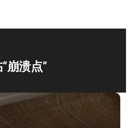
“崩溃点”