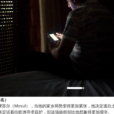
假名）
摩苏尔（Mosul），当他的家乡局势变得更加紧张，他决定逃
决定试着往欧洲寻求庇护，但这场旅程却比他想象得更加艰辛。