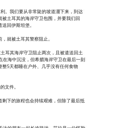
意大利。我们要从非常陡的坡道淜下来，到达
就被土耳其的海岸守卫包围，并要我们回
遣送回伊斯坦堡。
前，就被土耳其警察阻止。
被土耳其海岸守卫阻止两次，且被遣送回土
点在海中沉没，但希腊海岸守卫在最后一刻
整整5天都睡在户外、几乎没有任何食物
力的文件。
道剩下的旅程也会持续艰难，但除了最后抵
干达的朋友一起长途跋涉，莎拉是一位怀胎