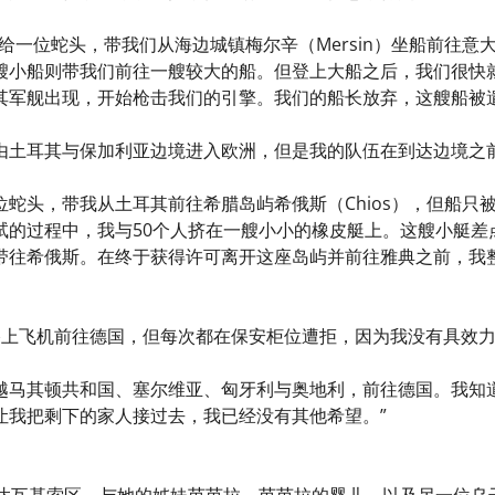
给一位蛇头，带我们从海边城镇梅尔辛（Mersin）坐船前往
艘小船则带我们前往一艘较大的船。但登上大船之后，我们很快
其军舰出现，开始枪击我们的引擎。我们的船长放弃，这艘船被
由土耳其与保加利亚边境进入欧洲，但是我的队伍在到达边境之
位蛇头，带我从土耳其前往希腊岛屿希俄斯（Chios），但船只
试的过程中，我与50个人挤在一艘小小的橡皮艇上。这艘小艇差
带往希俄斯。在终于获得许可离开这座岛屿并前往雅典之前，我
搭上飞机前往德国，但每次都在保安柜位遭拒，因为我没有具效
越马其顿共和国、塞尔维亚、匈牙利与奥地利，前往德国。我知
让我把剩下的家人接过去，我已经没有其他希望。”
干达瓦基索区，与她的姊妹芭芭拉、芭芭拉的婴儿，以及另一位乌