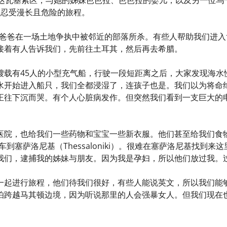
须忍受漫长且危险的旅程。
的爸爸在一场土地争执中被邻近的部落所杀。有些人帮助我们进
接着有人告诉我们，先前往土耳其，然后再去希腊。
艘载有45人的小型充气船，行驶一段短距离之后，大家发现海水
水开始进入船只，我们全都浸湿了，连孩子也是。我们以为将命
正往下沉而哭。有个人心脏病发作。但突然我们看到一支巨大的
医院，也给我们一些药物和宝宝一些新衣服。他们甚至给我们食
火车到塞萨洛尼基（Thessaloniki）。很难在塞萨洛尼基找
我们，逮捕我的姊妹与朋友。因为我是孕妇，所以他们放过我。
一起进行旅程，他们待我们很好，有些人能说英文，所以我们能
怕跨越马其顿边境，因为听说那里的人会强暴女人。但我们现在也