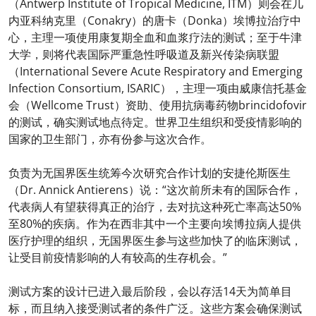
（Antwerp Institute of Tropical Medicine, ITM）则会在几
内亚科纳克里（Conakry）的唐卡（Donka）埃博拉治疗中
心，主理一项使用康复期全血和血浆疗法的测试；至于牛津
大学，则将代表国际严重急性呼吸道及新兴传染病联盟
（International Severe Acute Respiratory and Emerging
Infection Consortium, ISARIC），主理一项由威康信托基金
会（Wellcome Trust）资助、使用抗病毒药物brincidofovir
的测试，确实测试地点待定。世界卫生组织和受疫情影响的
国家的卫生部门，亦有份参与这次合作。
负责为无国界医生统筹今次研究合作计划的安捷伦斯医生
（Dr. Annick Antierens）说：“这次前所未有的国际合作，
代表病人有望获得真正的治疗，去对抗这种死亡率高达50%
至80%的疾病。作为在西非其中一个主要向埃博拉病人提供
医疗护理的组织，无国界医生参与这些加快了的临床测试，
让受目前疫情影响的人有较高的生存机会。”
测试方案的设计已进入最后阶段，会以存活14天为简单目
标，而且纳入接受测试者的条件广泛。这些方案会确保测试