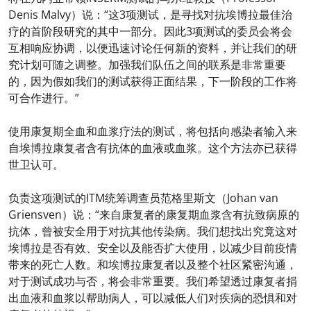
Denis Malvy）说：“这3项测试，是寻找对抗埃博拉最佳治
疗的首阶段研究的其中一部分。因此3项测试的委员会将会
互相响应协调，以便迅速讨论任何新的资料，并让我们的研
究计划可随之调整。加强我们队伍之间的联系是非常重要
的，因为假如我们的测试获得正面结果，下一阶段的工作将
可合作进行。”
使用康复期全血和血浆疗法的测试，将包括向感染者输入来
自埃博拉康复者
含有
抗体的血液或血浆。这个方法亦已获得
世卫认可。
负责这项测试的ITM统筹调查员范格里斯文（Johan van
Griensven）说：“来自康复者的康复期血浆含有抗致病原的
抗体，曾被安全用于对抗其他传染病。我们想找出究竟这对
埃博拉是否有效、安全以及能否扩大使用，以减少目前疫情
带来的死亡人数。和埃博拉康复者以及整个社区紧密沟通，
对于测试成功与否，将会非常重要。我们希望透过康复者捐
出血液和血浆以帮助病人，可以减低人们对疾病的恐惧和对