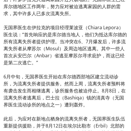
库尔德地区工作两年，努力应对被迫逃离家园的人群的需
求，其中许多人已多次流离失所。
无国界医生在伊拉克的项目经理莱波亚（Chiara Lepora）
医生说：“首先响应的是库尔德当地人，他们为抵达库尔德的
所有流离失所者提供护理。当冲突在6、7月爆发后，许多流
离失所者从摩苏尔（Mosul）及周边地区逃离。其中一些人
首次从安巴尔（Anbar）省逃至摩苏尔寻求庇护，而这已经
是第二次逃亡。”
6月中旬，无国界医生开始在库尔德西部地区建立流动诊
所，为流离失所者提供服务。然而上周，流离失所者预料将
有袭击发生而相继逃离，诊所服务也被迫停止。8月8日，在
流离失所者逃离后，巴士拉（Bashiqa）镇的清真寺（无国
界医生流动诊所的地点之一）遭到轰炸。
此后，为应对在新地点栖身的流离失所者，无国界医生队伍
重新提供援助，并于8月12日在埃尔比勒市（Erbil）北部的