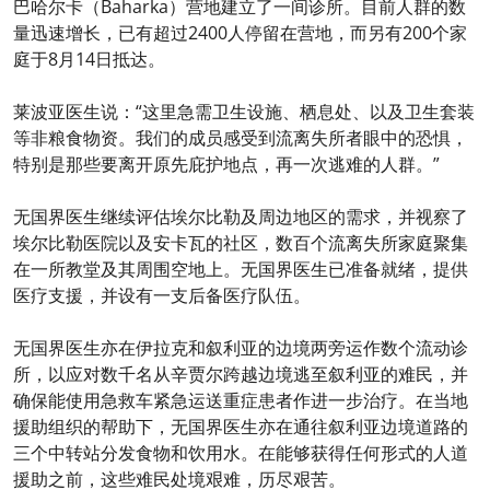
巴哈尔卡（Baharka）营地建立了一间诊所。目前人群的数
量迅速增长，已有超过2400人停留在营地，而另有200个家
庭于8月14日抵达。
莱波亚医生说：“这里急需卫生设施、栖息处、以及卫生套装
等非粮食物资。我们的成员感受到流离失所者眼中的恐惧，
特别是那些要离开原先庇护地点，再一次逃难的人群。”
无国界医生继续评估埃尔比勒及周边地区的需求，并视察了
埃尔比勒医院以及安卡瓦的社区，数百个流离失所家庭聚集
在一所教堂及其周围空地上。无国界医生已准备就绪，提供
医疗支援，并设有一支后备医疗队伍。
无国界医生亦在伊拉克和叙利亚的边境两旁运作数个流动诊
所，以应对数千名从辛贾尔跨越边境逃至叙利亚的难民，并
确保能使用急救车紧急运送重症患者作进一步治疗。在当地
援助组织的帮助下，无国界医生亦在通往叙利亚边境道路的
三个中转站分发食物和饮用水。在能够获得任何形式的人道
援助之前，这些难民处境艰难，历尽艰苦。