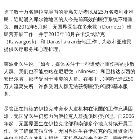
除了数十万名伊拉克境内的流离失所者以及23万名叙利亚难
民，近期涌入库尔德地区的人令先前高效的医疗系统不堪重
负。自2012年5月起，无国界医生在多米兹（Domeez）难
民营开展工作，并于2013年10月在卡沃戈斯克
（Kawargosk） 和 Darashakran营地工作，为叙利亚难民
提供医疗服务和心理护理。
莱波亚医生说：“如今，媒体关注于一些遭受严重伤害的少数
人群。我们也不能忽略在尼尼微（Ninewa）和巴格达以西的
安巴尔省，那些受困于冲突的人群。在那里，冲突已造成50
万人流离失所，许多受困人群无法获得医疗护理和基本服
务。”
尽管正在持续的伊拉克冲突令人道机构在该国的工作充满困
难，无国界医生仍努力为伊拉克人群提供医疗护理。自2006
年起，无国界医生在伊拉克北部和南部多个地点持续开展工
作。为了确保其独立性，无国界医生在伊拉克的项目资金均
来自全球公众的私人捐款，不接受任何来自政府、宗教团体