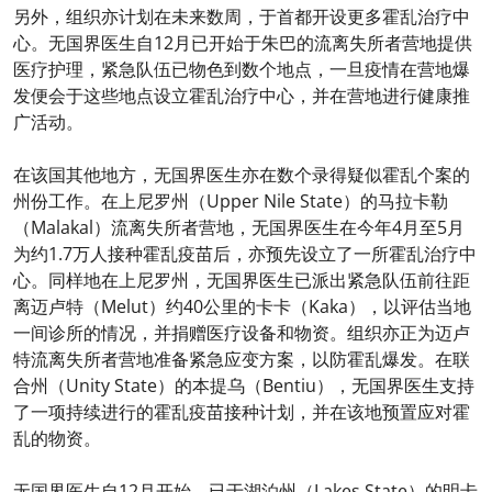
另外，组织亦计划在未来数周，于首都开设更多霍乱治疗中
心。无国界医生自12月已开始于朱巴的流离失所者营地提供
医疗护理，紧急队伍已物色到数个地点，一旦疫情在营地爆
发便会于这些地点设立霍乱治疗中心，并在营地进行健康推
广活动。
在该国其他地方，无国界医生亦在数个录得疑似霍乱个案的
州份工作。在上尼罗州（Upper Nile State）的马拉卡勒
（Malakal）流离失所者营地，无国界医生在今年4月至5月
为约1.7万人接种霍乱疫苗后，亦预先设立了一所霍乱治疗中
心。同样地在上尼罗州，无国界医生已派出紧急队伍前往距
离迈卢特（Melut）约40公里的卡卡（Kaka），以评估当地
一间诊所的情况，并捐赠医疗设备和物资。组织亦正为迈卢
特流离失所者营地准备紧急应变方案，以防霍乱爆发。在联
合州（Unity State）的本提乌（Bentiu），无国界医生支持
了一项持续进行的霍乱疫苗接种计划，并在该地预置应对霍
乱的物资。
无国界医生自12月开始，已于湖泊州（Lakes State）的明卡