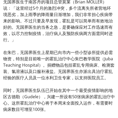
无国界医生于南苏丹的项目总管莫莱（Brian MOLLER）
说：「这里经过5个月的激烈冲突，多个流离失所者营地环
境恶劣，加上雨季的降雨量日渐增加，我们非常担心疾病带
来的影响。不过只要及早发现，霍乱是可以简单而有效地治
好的。无国界医生的当务之急，是要确保应对工作迅速而有
效，以尽力控制疫情，治疗病人及预防疾病两方面需同时进
行。」
在朱巴，无国界医生上星期已向市内一些小型诊所提供必需
物资，特别是目前唯一的霍乱治疗中心朱巴教学医院（Juba
Teaching Hospital）。捐赠物品包括霍乱专用病床、检测套
装、氯溶液以及口服补液盐。无国界医生亦派出具治疗霍乱
经验的医疗人员及一位水利卫生专家，以支持医院员工。
同时，无国界医生队伍已开始在其中一个最受疫情影响的地
区古德勒（Gudele），兴建一所设有50张病床的霍乱治疗中
心。这所霍乱治疗中心将于本周末全面投入运作，有需要时
病床数目可增至100张。