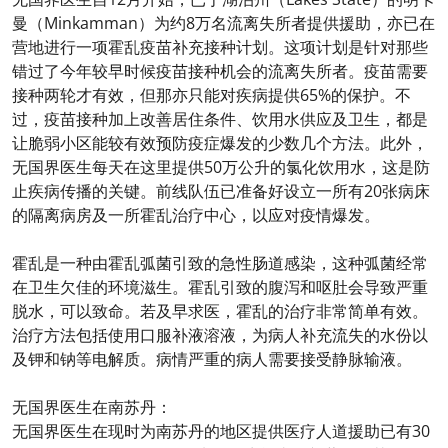
曼（Minkamman）为约8万名流离失所者提供援助，亦已在
营地进行一项霍乱疫苗补充接种计划。这项计划是针对那些
错过了今年较早时候疫苗接种机会的流离失所者。疫苗需要
接种两轮才有效，但那亦只能对疾病提供65%的保护。不
过，疫苗接种加上改善居住条件、饮用水供应及卫生，都是
让脆弱小区能较有效预防疫症爆发的少数几个方法。此外，
无国界医生每天在这里提供50万公升的氯化饮用水，这是防
止疾病传播的关键。前线队伍已准备好设立一所有20张病床
的隔离病房及一所霍乱治疗中心，以应对疫情爆发。
霍乱是一种由霍乱弧菌引致的急性肠道感染，这种弧菌经常
在卫生欠佳的环境滋生。霍乱引致的腹泻和呕肚会导致严重
脱水，可以致命。若及早求医，霍乱的治疗非常简单有效。
治疗方法包括使用口服补液溶液，为病人补充流失的水份以
及钾和钠等电解质。病情严重的病人需要接受静脉输液。
无国界医生在南苏丹：
无国界医生在现时为南苏丹的地区提供医疗人道援助已有30