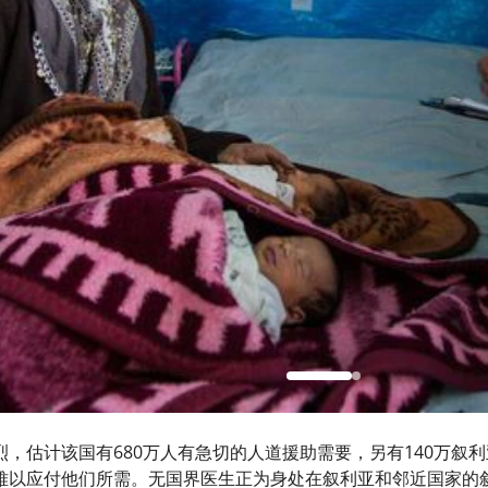
烈，估计该国有680万人有急切的人道援助需要，另有140万叙
难以应付他们所需。无国界医生正为身处在叙利亚和邻近国家的