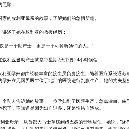
的照顾：
国家的叙利亚母亲的故事，了解她们的急切所需。
，讲述了她在叙利亚的救援经历：
不仅是一个助产士，更是一个可聆听她们的人。”
在叙利亚当助产士就是每星期7天都要24小时候命
的叙利亚孕妇都由经验丰富的接生员负责接生。随着医疗系统逐渐
的孕妇在无国界医生位于北部的医院进行剖腹生产。她的丈夫整
一个别人告诉她的故事：一位孕妇到了医院生产，急需输血。由
她死了，不知道是因为出血过多，还是输错血造成。
叙利亚母亲，从首都大马士革逃到黎巴嫩的营地居住。她说，“还
得佷接近。之后我们来到了黎巴嫩。我们已没有未来，现在我的