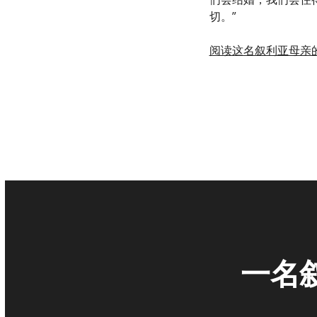
切。”
阅读这名叙利亚母亲
一名