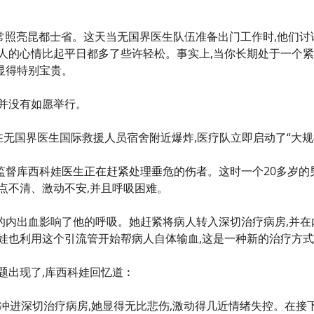
如常照亮昆都士省。这天当无国界医生队伍准备出门工作时,他们
个人的心情比起平日都多了些许轻松。事实上,当你长期处于一个紧
显得特别宝贵。
动并没有如愿举行。
弹在无国界医生国际救援人员宿舍附近爆炸,医疗队立即启动了“大
监督库西科娃医生正在赶紧处理垂危的伤者。这时一个20多岁的
有点不清、激动不安,并且呼吸困难。
的内出血影响了他的呼吸。她赶紧将病人转入深切治疗病房,并在
科娃也利用这个引流管开始帮病人自体输血,这是一种新的治疗方
题出现了,库西科娃回忆道︰
冲进深切治疗病房,她显得无比悲伤,激动得几近情绪失控。在接