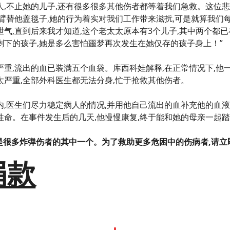
人,不止她的儿子,还有很多很多其他伤者都等着我们急救。这位
臂替他盖毯子,她的行为着实对我们工作带来滋扰,可是就算我们
泄气,直到后来我才知道,这个老太太原本有3个儿子,其中两个都
剩下的孩子,她是多么害怕噩梦再次发生在她仅存的孩子身上！”
重,流出的血已装满五个血袋。库西科娃解释,在正常情况下,他一
太严重,全部外科医生都无法分身,忙于抢救其他伤者。
内,医生们尽力稳定病人的情况,并用他自己流出的血补充他的血
性命。在事件发生后的几天,他慢慢康复,终于能和她的母亲一起
是很多炸弹伤者的其中一个。为了救助更多危困中的伤病者,请
捐款