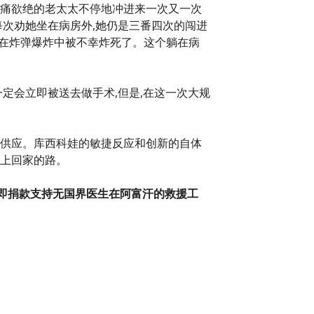
悲痛欲绝的老太太不停地冲进来一次又一次
每次劝她坐在病房外,她仍是三番四次的闯进
已在炸弹爆炸中被不幸炸死了。这个躺在病
定会立即被送去做手术,但是,在这一次大规
液供应。库西科娃的敏捷反应和创新的自体
踏上回家的路。
立即捐款支持无国界医生在阿富汗的救援工