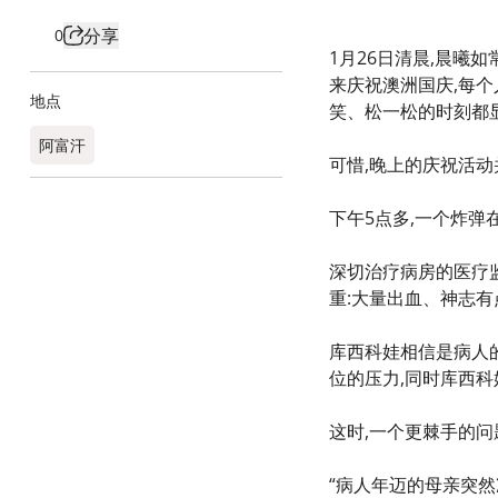
分享
0
1月26日清晨,晨曦
来庆祝澳洲国庆,每
地点
笑、松一松的时刻都
阿富汗
可惜,晚上的庆祝活
下午5点多,一个炸
深切治疗病房的医疗
重:大量出血、神志
库西科娃相信是病人
位的压力,同时库西
这时,一个更棘手的问
“病人年迈的母亲突然