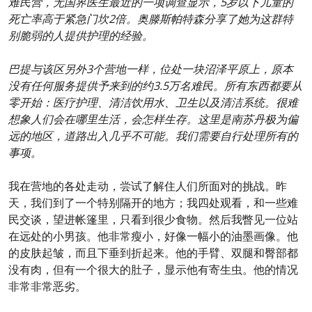
难民营，无国界医生最近的一项调查显示，5岁以下儿童的
死亡率高于紧急门坎2倍。奥滕斯帕特森分享了她为这群特
别脆弱的人提供护理的经验。
巴提与该区另外3个营地一样，位处一块沼泽平原上，原本
没有任何服务提供予来到的约3.5万名难民。所有东西都要从
零开始：医疗护理、清洁饮用水、卫生以及清洁系统。很难
想象人们会在哪里生活，会怎样生存。这里是南苏丹极为偏
远的地区，道路出入几乎不可能。我们需要自行处理所有的
事项。
我在营地的各处走动，尝试了解住人们所面对的挑战。昨
天，我们到了一个特别隔开的地方；我四处观看，和一些难
民交谈，望进帐篷里，只看到很少食物。然后我瞥见一位站
在远处的小男孩。他非常瘦小，好像一幅小的油墨画像。他
的皮肤起皱，而且下垂到折起来。他的手臂、双腿和臀部都
没有肉，但有一个很大的肚子，显示他有寄生虫。他的情况
非常非常恶劣。