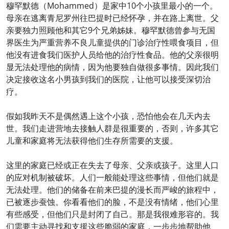
穆罕默德（Mohammed）是家中10个小孩里最小的一个。
母亲在逃离青尼罗州往巴提时已经怀孕，并在路上离世。父
亲要独力照顾他和其它9个兄弟姊妹。穆罕默德曾参与无国
界医生为严重营养不良儿童提供的门诊治疗性喂食项目，但
他没有进食我们医护人员给他的治疗性食品。他的父亲很明
显无法处理他的病情，因为他要独自做很多事情。因此我们
决定接收这名小男孩到我们的医院，让他可以接受深切治
疗。
假如我昨天不是偶然遇上这个小孩，恐怕他会在几天内去
世。我们走进营地去接触人群是很重要的，否则，许多其它
儿童和家庭将无法获得他们生存所需要的支援。
这里的家庭已经或正在失去了母亲、父亲或孩子。这里人口
的应对机制被破坏。人们一般能处理这些事情，但他们就是
无法处理。他们的储备在前来巴提的漫长而严峻的旅程中，
已被逐步蚕蚀。你看看他们的脸，不是没有情绪，他们心里
有些感受，但他们只是封闭了自己。那是我很难形容的。我
们需要主动寻找和支援这些脆弱的家庭，一步步地帮助他