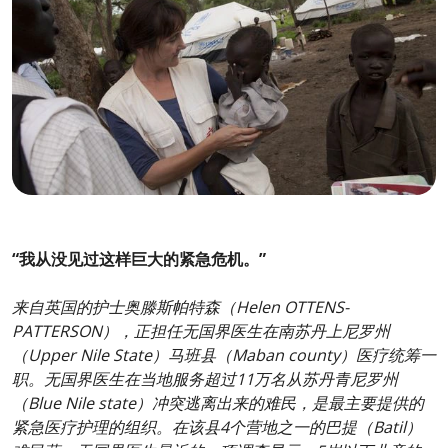
“我从没见过这样巨大的紧急危机。”
来自英国的护士奥滕斯帕特森（Helen OTTENS-
PATTERSON），正担任无国界医生在南苏丹上尼罗州
（Upper Nile State）马班县（Maban county）医疗统筹一
职。无国界医生在当地服务超过11万名从苏丹青尼罗州
（Blue Nile state）冲突逃离出来的难民，是最主要提供的
紧急医疗护理的组织。在该县4个营地之一的巴提（Batil）