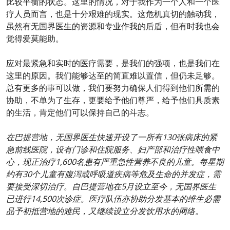
比较平衡的状态。这里的情况，对于我作为一个人和一个医
疗人员而言，也是十分艰难的现实。这危机真切的触动我，
虽然有无国界医生的资源和专业作我的后盾，但有时我也会
觉得爱莫能助。
应对最紧急和实时的医疗需要，是我们的强项，也是我们在
这里的原因。我们能够达至的简直难以置信，但仍未足够。
总有更多的事可以做，我们要努力确保人们得到他们所需的
协助，不单为了生存，更要给予他们尊严，给予他们具质素
的生活，肯定他们可以保持自己的斗志。
在巴提营地，无国界医生快速开设了一所有130张病床的紧
急前线医院，设有门诊和住院服务、妇产部和治疗性喂食中
心，现正治疗1,600名患有严重急性营养不良的儿童。每星期
约有30个儿童有腹泻或呼吸道疾病等危及生命的并发症，需
要接受深切治疗。自巴提营地在5月设立至今，无国界医生
已进行14,500次诊症。医疗队伍亦协助分发基本的维生必需
品予初抵营地的难民，又继续设立分发饮用水的网络。