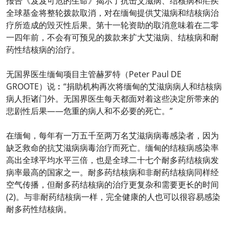
报告《岌岌可危的生命》揭示了抗击艾滋病、结核病和疟疾
全球基金将整轮拨款取消，对在缅甸提供艾滋病和结核病治
疗所造成的毁灭性后果。第十一轮资助的取消意味着在二零
一四年前，不会有可预见的拨款来扩大艾滋病、结核病和耐
药性结核病的治疗。
无国界医生缅甸项目主管赫罗特（Peter Paul DE
GROOTE）说︰“捐助机构再次将缅甸的艾滋病病人和结核病
病人拒诸门外。无国界医生每天都面对着这些决定所带来的
悲剧性后果——危重的病人和不必要的死亡。”
在缅甸，每年有一万五千至两万名艾滋病病毒感染者，因为
缺乏救命的抗艾滋病病毒治疗而死亡。缅甸的结核病感染率
高出全球平均水平三倍，也是全球二十七个耐多药结核病发
病率最高的国家之一。耐多药结核病和非耐药结核病同样经
空气传播，但耐多药结核病的治疗更复杂和需要更长的时间
(2)。与非耐药结核病一样，完全健康的人也可以很容易感染
耐多药性结核病。