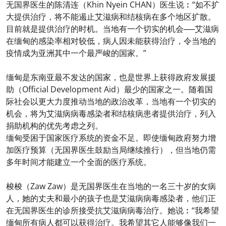
无国界医生的陈清连（Khin Nyein CHAN）医生说︰“如不扩
大提供治疗，将不能遏止艾滋病和结核病在多个地区扩散。
目前就是提供治疗的时机。当地有一个切实的机会──艾滋病
在缅甸的感染率相对较低，病人因未能获得治疗，令当地的
疫情成为亚洲其中一个最严峻的国家。”
缅甸是东南亚最不发达的国家，也是世界上获得政府发展援
助（Official Development Aid）最少的国家之一。随着国
际社会以更大力度推动当地的政治改革，当地有一个切实的
机会，将为艾滋病病毒感染者和结核病患者提供治疗，列入
捐助机构的优先考虑之列。
缅甸受困于国家医疗系统的资金不足。即使缅甸政府努力增
加医疗预算（无国界医生鼓励当局继续推行），但当地仍需
多年时间才能建立一个全面的医疗系统。
梭梭（Zaw Zaw）是无国界医生在当地的一名三十岁的女病
人，她的丈夫和最小的孩子也是艾滋病病毒感染者，他们正
在无国界医生的诊所接受抗艾滋病病毒治疗。她说︰“我希望
缅甸所有病人都可以获得治疗。我希望其它人能够像我们一