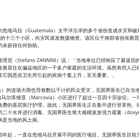
危地马拉（Guatemala）太平洋沿岸的多个省份造成水灾和破
自治市的十三个小区，向灾民派发救援物资。该区位于南部省份埃斯昆特
仍未获得任何协助。
理尼（Stefano ZANNINI）说：「当地单位已经响应了最
改善居住在偏远地区的一千多户家庭的生活环境。虽然有些人已
其它因恶劣卫生而引起的疾病个案上升，至关重要。」
ras）的连场大雨也导致数以千计的民众受灾，无国界医生已在
）南部的马尔库维亚（Marcovia）小区进行了超过一百四十宗诊
免费的基层医疗护理。故此，无国界医生正在集中进行登革热、
二十水井进行消毒。无国界医生将大规模派发强力霉素（doxycy
病是当地的风土病。
四年起，一直在危地马拉开展不同的医疗项目。无国界医生目前