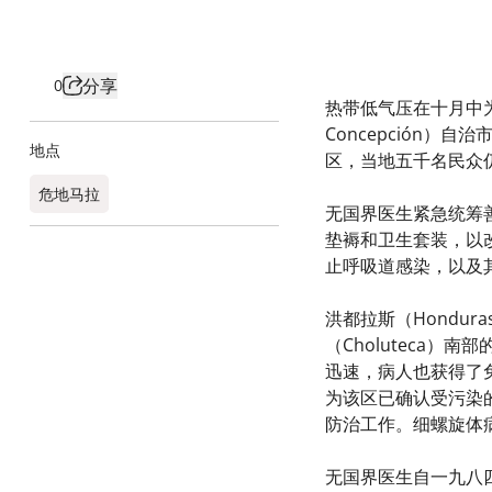
分享
0
热带低气压在十月中为
Concepción）
地点
区，当地五千名民众
危地马拉
无国界医生紧急统筹善
垫褥和卫生套装，以
止呼吸道感染，以及
洪都拉斯（Hondu
（Choluteca
迅速，病人也获得了
为该区已确认受污染的
防治工作。细螺旋体
无国界医生自一九八