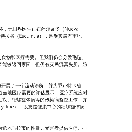
坏，无国界医生正在萨尔瓦多（Nueva
拉省（Escuintla），是受灾最严重地
逼切的食物和医疗需要。但我们仍会分发毛毡、
经能够返回家园，但仍有灾民流离失所。防
当地开展了一个流动诊所，并为乔卢特卡省
症。一项当地医疗需要的评估显示，医疗系统应对
疟疾、细螺旋体病等的传染病监控工作，并
cline），以支援健康中心的细螺旋体病
为危地马拉市的性暴力受害者提供医疗、心