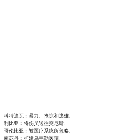
科特迪瓦︰暴力、抢掠和逃难、
利比亚︰将伤员送往突尼斯、
哥伦比亚︰被医疗系统所忽略、
南苏丹︰扩建乌韦勒医院、